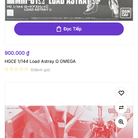
Đọc Tiếp
HẾT HÀNG
900.000
₫
HGCE 1/144 Load Astray Ω OMEGA
(0đánh giá)