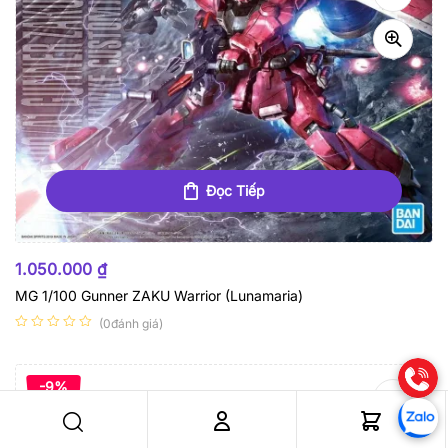
Đọc Tiếp
HẾT HÀNG
1.050.000
₫
MG 1/100 Gunner ZAKU Warrior (Lunamaria)
(0đánh giá)
-9%