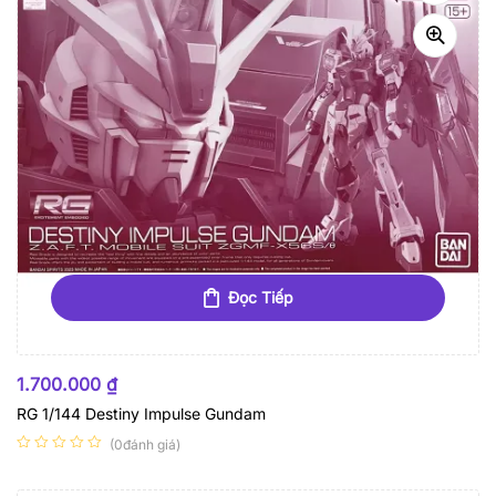
Đọc Tiếp
HẾT HÀNG
1.700.000
₫
RG 1/144 Destiny Impulse Gundam
(0đánh giá)