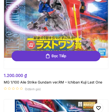
Đọc Tiếp
HẾT HÀNG
1.200.000
₫
MG 1/100 Aile Strike Gundam ver.RM – Ichiban Kuji Last One
(0đánh giá)