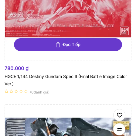
Đọc Tiếp
HẾT HÀNG
780.000
₫
HGCE 1/144 Destiny Gundam Spec II (Final Battle Image Color
Ver.)
(0đánh giá)