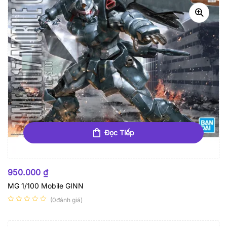
Đọc Tiếp
HẾT HÀNG
950.000
₫
MG 1/100 Mobile GINN
(0đánh giá)