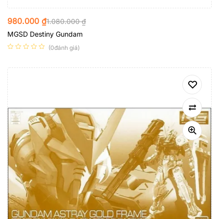
980.000
₫
1.080.000
₫
MGSD Destiny Gundam
(0đánh giá)