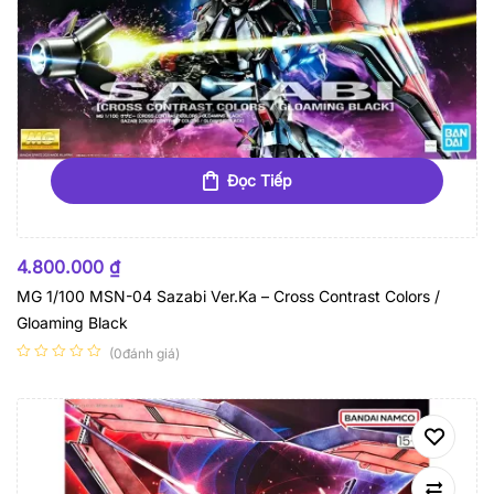
Đọc Tiếp
HẾT HÀNG
4.800.000
₫
MG 1/100 MSN-04 Sazabi Ver.Ka – Cross Contrast Colors /
Gloaming Black
(0đánh giá)