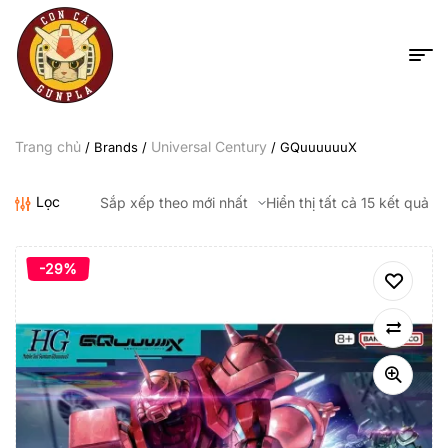
Trang chủ
Universal Century
/ Brands /
/ GQuuuuuuX
Lọc
Hiển thị tất cả 15 kết quả
-29%