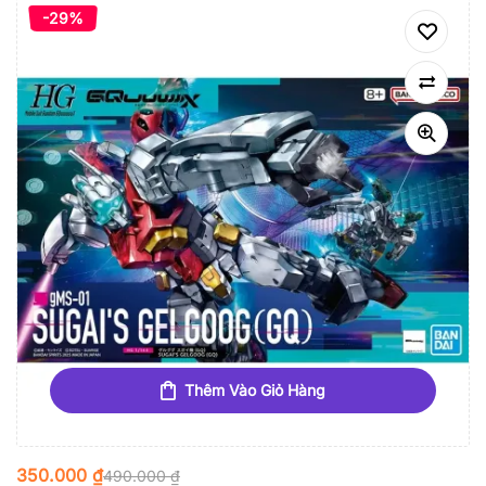
-29%
Thêm Vào Giỏ Hàng
350.000
₫
490.000
₫