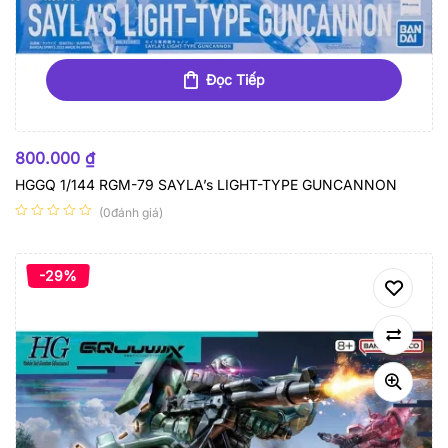
Đọc Tiếp
HẾT HÀNG
800.000
₫
HGGQ 1/144 RGM-79 SAYLA’s LIGHT-TYPE GUNCANNON
(0đánh giá)
-29%