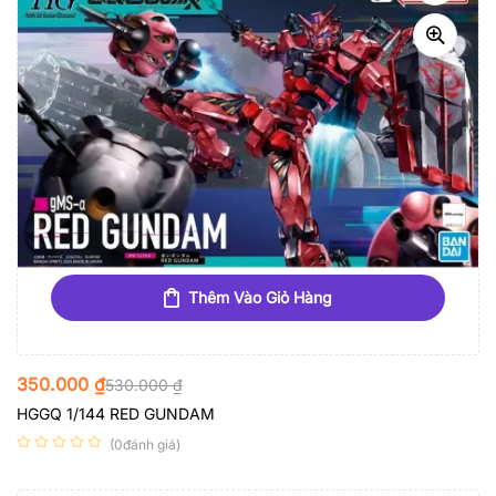
Thêm Vào Giỏ Hàng
350.000
₫
530.000
₫
HGGQ 1/144 RED GUNDAM
(0đánh giá)