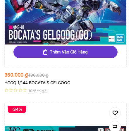
Thêm Vào Giỏ Hàng
350.000
₫
490.000
₫
HGGQ 1/144 BOCATA’S GELGOOG
(0đánh giá)
-34%