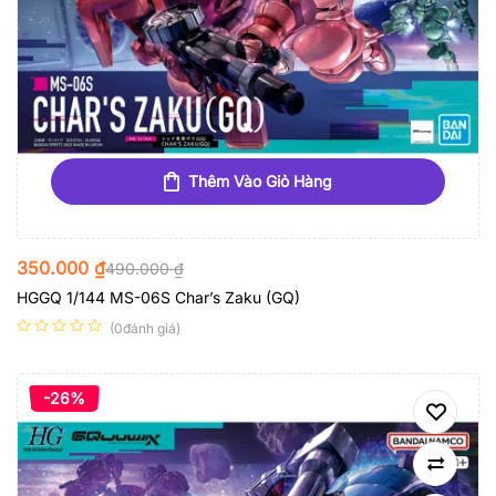
Thêm Vào Giỏ Hàng
350.000
₫
490.000
₫
HGGQ 1/144 MS-06S Char’s Zaku (GQ)
(0đánh giá)
-26%