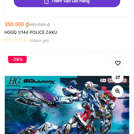
Thêm Vào Giỏ Hàng
350.000
₫
490.000
₫
HGGQ 1/144 POLICE ZAKU
(0đánh giá)
-29%