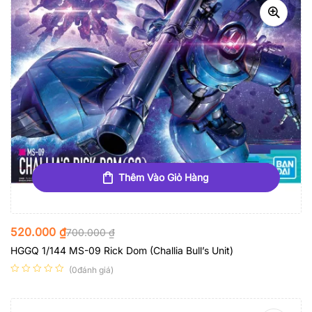
Thêm Vào Giỏ Hàng
520.000
₫
700.000
₫
HGGQ 1/144 MS-09 Rick Dom (Challia Bull’s Unit)
(0đánh giá)