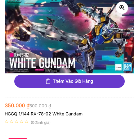
Thêm Vào Giỏ Hàng
350.000
₫
500.000
₫
HGGQ 1/144 RX-78-02 White Gundam
(0đánh giá)