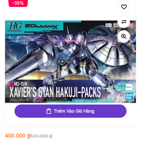
-35%
Thêm Vào Giỏ Hàng
400.000
₫
620.000
₫