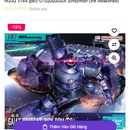
HGGQ 1/144 gMS-Ω GQuuuuuuX (Endymion Unit Awakened)
(0đánh giá)
-13%
Thêm Vào Giỏ Hàng