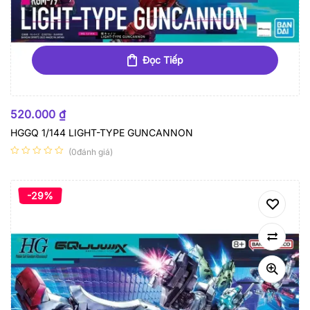
Đọc Tiếp
HẾT HÀNG
520.000
₫
HGGQ 1/144 LIGHT-TYPE GUNCANNON
(0đánh giá)
-29%