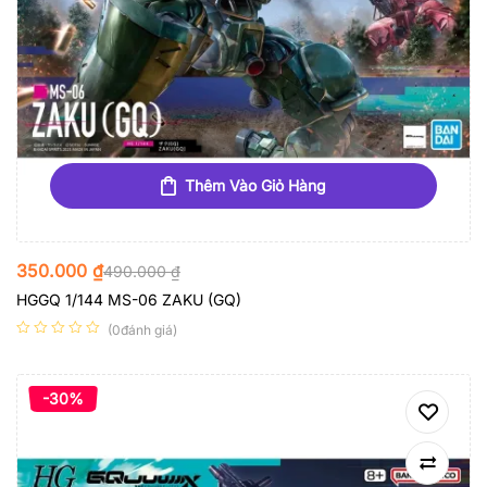
Thêm Vào Giỏ Hàng
350.000
₫
490.000
₫
HGGQ 1/144 MS-06 ZAKU (GQ)
(0đánh giá)
-30%