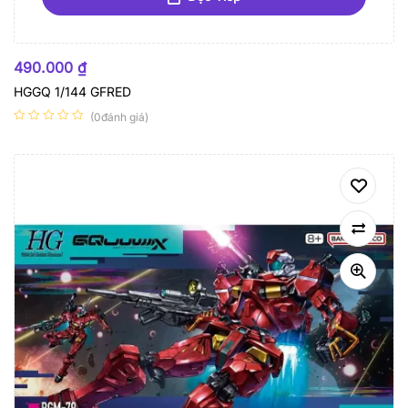
HẾT HÀNG
490.000
₫
HGGQ 1/144 GFRED
(0đánh giá)