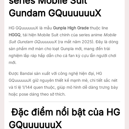
series
Mobile Suit
Gundam GQuuuuuuX
HG GQuuuuuuX là mẫu
Gunpla High Grade
thuộc line
HGGQ
, tái hiện Mobile Suit chính của series anime
Mobile
Suit Gundam GQuuuuuuX
(ra mắt năm 2025). Đây là dòng
sản phẩm mở màn cho loạt Gunpla mới, mang đến trải
nghiệm lắp ráp hấp dẫn cho cả fan kỳ cựu lẫn người chơi
mới.
Được Bandai sản xuất với công nghệ hiện đại, HG
GQuuuuuuX giữ nguyên thiết kế mạnh mẽ, chi tiết sắc nét
và tỉ lệ 1/144 quen thuộc, giúp mô hình dễ dàng trưng bày
hoặc pose dáng theo sở thích.
Đặc điểm nổi bật của HG
GQuuuuuuX