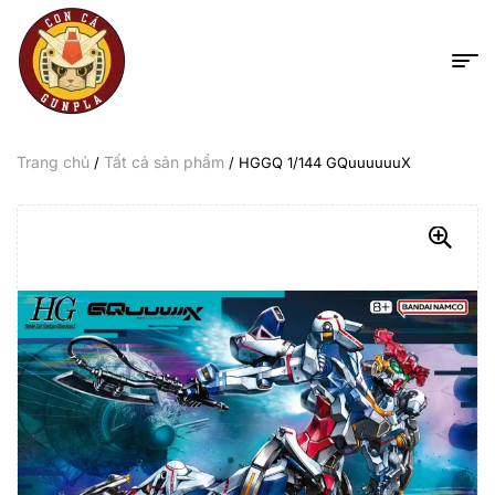
Trang chủ
Tất cả sản phẩm
/
/ HGGQ 1/144 GQuuuuuuX
-29%