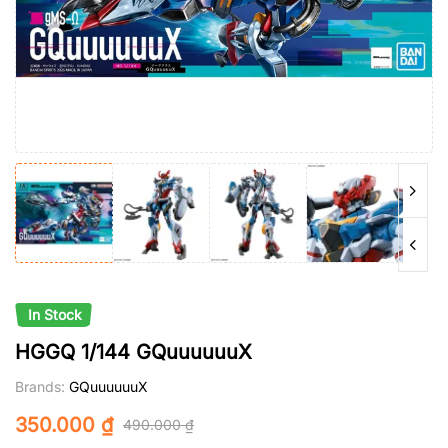
In Stock
HGGQ 1/144 GQuuuuuuX
Brands:
GQuuuuuuX
350.000
₫
490.000
₫