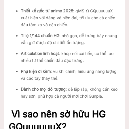
Thiết kế gốc từ anime 2025
: gMS-Ω GQuuuuuuX
xuất hiện với dáng vẻ hiện đại, tối ưu cho cả chiến
đấu tầm xa và cận chiến.
Tỉ lệ 1/144 chuẩn HG
: nhỏ gọn, dễ trưng bày nhưng
vẫn giữ được độ chi tiết ấn tượng.
Articulation linh hoạt
: khớp nối cải tiến, có thể tạo
nhiều tư thế chiến đấu đặc trưng.
Phụ kiện đi kèm
: vũ khí chính, hiệu ứng năng lượng
và các tay thay thế.
Dành cho mọi đối tượng
: dễ lắp ráp, không cần keo
hay sơn, phù hợp cả người mới chơi Gunpla.
Vì sao nên sở hữu HG
GQuuuuuuX?