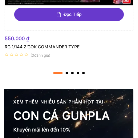
Đọc Tiếp
HẾT HÀNG
550.000
₫
RG 1/144 Z’GOK COMMANDER TYPE
(0đánh giá)
XEM THÊM NHIỀU SẢN PHẨM HOT TẠI
CON CÁ GUNPLA
Khuyến mãi lên đến 10%