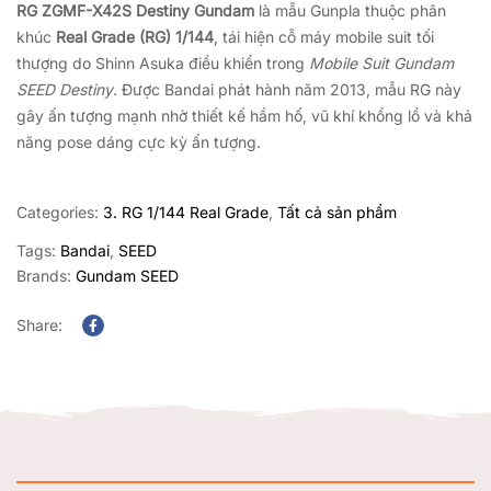
RG ZGMF-X42S Destiny Gundam
là mẫu Gunpla thuộc phân
khúc
Real Grade (RG) 1/144
, tái hiện cỗ máy mobile suit tối
thượng do Shinn Asuka điều khiển trong
Mobile Suit Gundam
SEED Destiny
. Được Bandai phát hành năm 2013, mẫu RG này
gây ấn tượng mạnh nhờ thiết kế hầm hố, vũ khí khổng lồ và khả
năng pose dáng cực kỳ ấn tượng.
Categories:
3. RG 1/144 Real Grade
,
Tất cả sản phẩm
Tags:
Bandai
,
SEED
Brands:
Gundam SEED
Share:
Facebook