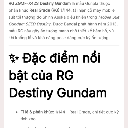
RG ZGMF-X42S Destiny Gundam
là mẫu Gunpla thuộc
phân khúc
Real Grade (RG) 1/144
, tái hiện cỗ máy mobile
suit tối thượng do Shinn Asuka điều khiển trong
Mobile Suit
Gundam SEED Destiny
. Được Bandai phát hành năm 2013,
mẫu RG này gây ấn tượng mạnh nhờ thiết kế hầm hố, vũ
khí khổng lồ và khả năng pose dáng cực kỳ ấn tượng.
✨ Đặc điểm nổi
bật của RG
Destiny Gundam
Tỉ lệ & phân khúc
: 1/144 – Real Grade, chi tiết cực kỳ
tinh xảo.