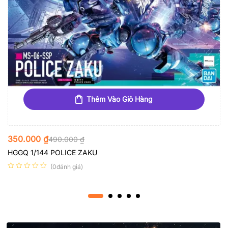
Thêm Vào Giỏ Hàng
350.000
₫
490.000
₫
HGGQ 1/144 POLICE ZAKU
(0đánh giá)