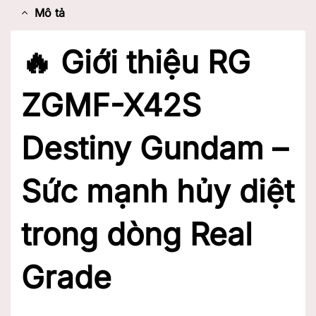
Mô tả
🔥 Giới thiệu RG
ZGMF-X42S
Destiny Gundam –
Sức mạnh hủy diệt
trong dòng Real
Grade