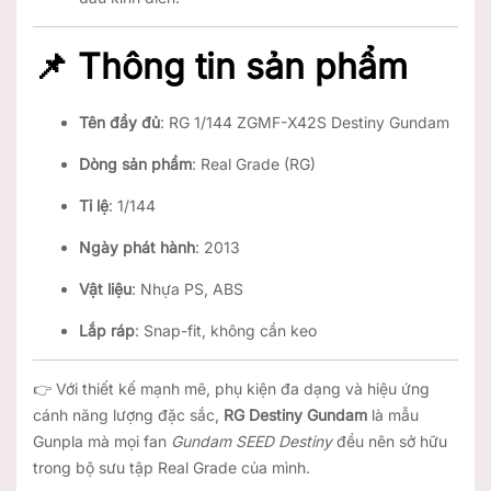
📌 Thông tin sản phẩm
Tên đầy đủ
: RG 1/144 ZGMF-X42S Destiny Gundam
Dòng sản phẩm
: Real Grade (RG)
Tỉ lệ
: 1/144
Ngày phát hành
: 2013
Vật liệu
: Nhựa PS, ABS
Lắp ráp
: Snap-fit, không cần keo
👉 Với thiết kế mạnh mẽ, phụ kiện đa dạng và hiệu ứng
cánh năng lượng đặc sắc,
RG Destiny Gundam
là mẫu
Gunpla mà mọi fan
Gundam SEED Destiny
đều nên sở hữu
trong bộ sưu tập Real Grade của mình.