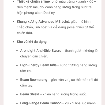
Thiết kế chuẩn anime
: phối màu trắng – xanh – đỏ –
đen mạnh mẽ, đôi cánh năng lượng trong suốt tái
hiện phong cách Destiny.
Khung xương Advanced MS Joint
: giúp mô hình
chắc chắn, linh hoạt và dễ dàng pose nhiều tư thế
chiến đấu.
Kho vũ khí đa dạng
:
Arondight Anti-Ship Sword
– thanh gươm khổng lồ
chuyên cận chiến.
High-Energy Beam Rifle
– súng trường năng lượng
tầm xa.
Beam Boomerang
– gắn trên vai, có thể tháo rời để
cầm tay.
Beam Shield
– khiên năng lượng trong suốt.
Long-Range Beam Cannon
– vũ khí hỏa lực mạnh