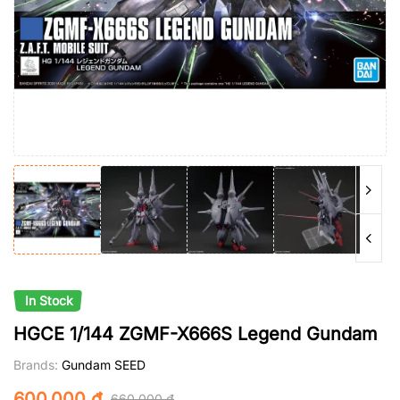
In Stock
HGCE 1/144 ZGMF-X666S Legend Gundam
Brands:
Gundam SEED
600.000
₫
660.000
₫