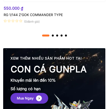
HẾT HÀNG
550.000
₫
RG 1/144 Z’GOK COMMANDER TYPE
(0đánh giá)
XEM THÊM NHIỀU SẢN PHẨM HOT TẠI
CON CÁ GUNPLA
Khuyến mãi lên đến 10%
Số lượng có hạn
Mua Ngay