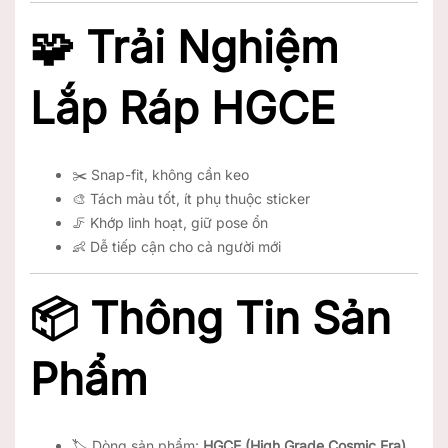
🧩 Trải Nghiệm
Lắp Ráp HGCE
✂️ Snap-fit, không cần keo
🎨 Tách màu tốt, ít phụ thuộc sticker
🦵 Khớp linh hoạt, giữ pose ổn
👶 Dễ tiếp cận cho cả người mới
📦 Thông Tin Sản
Phẩm
🏷️ Dòng sản phẩm:
HGCE (High Grade Cosmic Era)