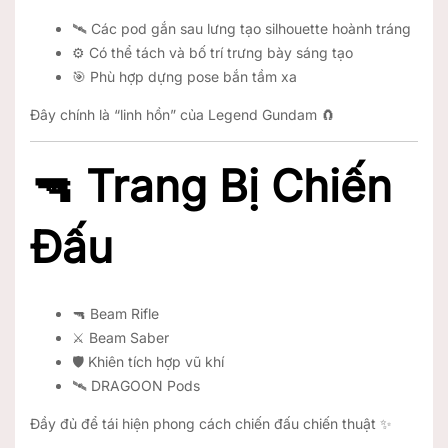
🛰️ Các pod gắn sau lưng tạo silhouette hoành tráng
⚙️ Có thể tách và bố trí trưng bày sáng tạo
🎯 Phù hợp dựng pose bắn tầm xa
Đây chính là “linh hồn” của Legend Gundam 🧲
🔫 Trang Bị Chiến
Đấu
🔫 Beam Rifle
⚔️ Beam Saber
🛡️ Khiên tích hợp vũ khí
🛰️ DRAGOON Pods
Đầy đủ để tái hiện phong cách chiến đấu chiến thuật ✨