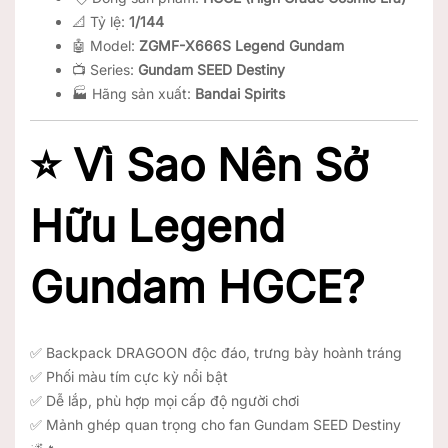
📐 Tỷ lệ:
1/144
🤖 Model:
ZGMF-X666S Legend Gundam
📺 Series:
Gundam SEED Destiny
🏭 Hãng sản xuất:
Bandai Spirits
⭐ Vì Sao Nên Sở
Hữu Legend
Gundam HGCE?
✅ Backpack DRAGOON độc đáo, trưng bày hoành tráng
✅ Phối màu tím cực kỳ nổi bật
✅ Dễ lắp, phù hợp mọi cấp độ người chơi
✅ Mảnh ghép quan trọng cho fan Gundam SEED Destiny