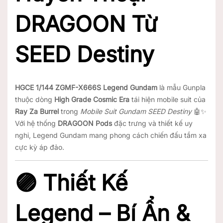
DRAGOON Từ
SEED Destiny
HGCE 1/144 ZGMF-X666S Legend Gundam
là mẫu Gunpla
thuộc dòng
High Grade Cosmic Era
tái hiện mobile suit của
Ray Za Burrel
trong
Mobile Suit Gundam SEED Destiny
🤖✨
Với hệ thống
DRAGOON Pods
đặc trưng và thiết kế uy
nghi, Legend Gundam mang phong cách chiến đấu tầm xa
cực kỳ áp đảo.
🟣 Thiết Kế
Legend – Bí Ẩn &