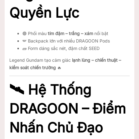
Quyền Lực
🟣 Phối màu
tím đậm – trắng – xám
nổi bật
🪽 Backpack lớn với nhiều DRAGOON Pods
🧱 Form dáng sắc nét, đậm chất SEED
Legend Gundam tạo cảm giác
lạnh lùng – chiến thuật –
kiểm soát chiến trường
🔥
🛰️ Hệ Thống
DRAGOON – Điểm
Nhấn Chủ Đạo