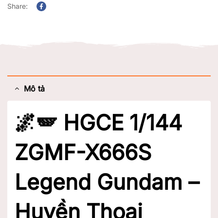
Share:
Facebook
Mô tả
🌌🪽 HGCE 1/144
ZGMF-X666S
Legend Gundam –
Huyền Thoại