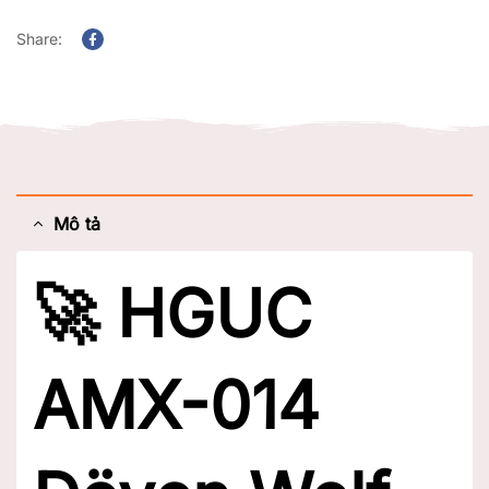
Share:
Facebook
Mô tả
🚀
HGUC
AMX-014