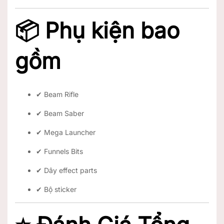
📦
Phụ kiện bao
gồm
✔ Beam Rifle
✔ Beam Saber
✔ Mega Launcher
✔ Funnels Bits
✔ Dây effect parts
✔ Bộ sticker