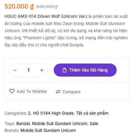
520.000
₫
630.000
₫
HGUC AMX-014 Döven Wolf (Unicorn Ver.)
là phiên bản tái xuất
ấn tượng của mobile suit Neo Zeon trong
Mobile Suit Gundam
Unicorn
. Với thiết kế đồ sộ, vũ khí đa dạng và khả năng tái hiện
hiệu ứng “Phantom Lights” đặc trưng, kit mang đến trải nghiệm
lắp ráp đầy thú vị cho người chơi Gunpla.
Thêm Vào Giỏ Hàng
Add To Wishlist
Compare
Categories:
2. HG 1/144 High Grade
,
Tất cả sản phẩm
Tags:
Bandai
,
Mobile Suit Gundam Unicorn
,
Sale
Brands:
Mobile Suit Gundam Unicorn