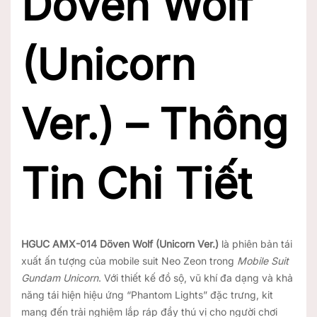
Döven Wolf
(Unicorn
Ver.) – Thông
Tin Chi Tiết
HGUC AMX-014 Döven Wolf (Unicorn Ver.)
là phiên bản tái
xuất ấn tượng của mobile suit Neo Zeon trong
Mobile Suit
Gundam Unicorn
. Với thiết kế đồ sộ, vũ khí đa dạng và khả
năng tái hiện hiệu ứng “Phantom Lights” đặc trưng, kit
mang đến trải nghiệm lắp ráp đầy thú vị cho người chơi