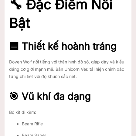
🔧
Đặc Điểm Nổi
Bật
🟦 Thiết kế hoành tráng
Döven Wolf nổi tiếng với thân hình đồ sộ, giáp dày và kiểu
dáng cơ giới mạnh mẽ. Bản Unicorn Ver. tái hiện chính xác
từng chi tiết với độ khuôn sắc nét.
🎯 Vũ khí đa dạng
Bộ kit đi kèm:
Beam Rifle
Beam Saber