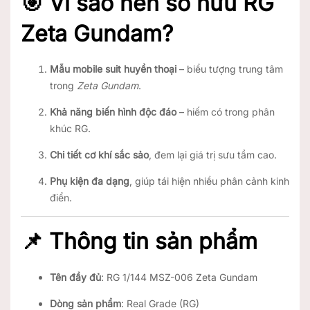
🎯 Vì sao nên sở hữu RG
Zeta Gundam?
Mẫu mobile suit huyền thoại
– biểu tượng trung tâm
trong
Zeta Gundam
.
Khả năng biến hình độc đáo
– hiếm có trong phân
khúc RG.
Chi tiết cơ khí sắc sảo
, đem lại giá trị sưu tầm cao.
Phụ kiện đa dạng
, giúp tái hiện nhiều phân cảnh kinh
điển.
📌 Thông tin sản phẩm
Tên đầy đủ
: RG 1/144 MSZ-006 Zeta Gundam
Dòng sản phẩm
: Real Grade (RG)