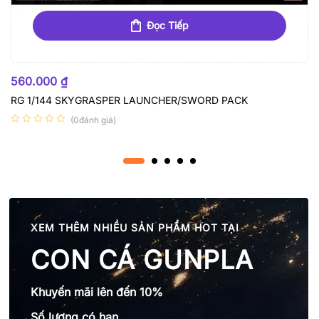
Đọc Tiếp
HẾT HÀNG
560.000
₫
RG 1/144 SKYGRASPER LAUNCHER/SWORD PACK
(0đánh giá)
XEM THÊM NHIỀU SẢN PHẨM HOT TẠI
CON CÁ GUNPLA
Khuyến mãi lên đến 10%
Số lượng có hạn