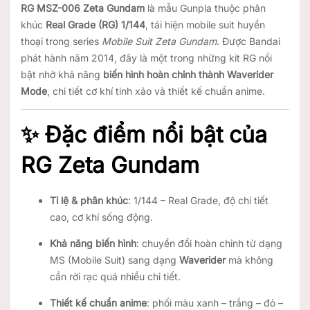
RG MSZ-006 Zeta Gundam
là mẫu Gunpla thuộc phân
khúc
Real Grade (RG) 1/144
, tái hiện mobile suit huyền
thoại trong series
Mobile Suit Zeta Gundam
. Được Bandai
phát hành năm 2014, đây là một trong những kit RG nổi
bật nhờ khả năng
biến hình hoàn chỉnh thành Waverider
Mode
, chi tiết cơ khí tinh xảo và thiết kế chuẩn anime.
✨ Đặc điểm nổi bật của
RG Zeta Gundam
Tỉ lệ & phân khúc
: 1/144 – Real Grade, độ chi tiết
cao, cơ khí sống động.
Khả năng biến hình
: chuyển đổi hoàn chỉnh từ dạng
MS (Mobile Suit) sang dạng
Waverider
mà không
cần rời rạc quá nhiều chi tiết.
Thiết kế chuẩn anime
: phối màu xanh – trắng – đỏ –