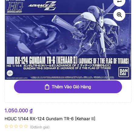
Thêm Vào Giỏ Hàng
1.050.000
₫
HGUC 1/144 RX-124 Gundam TR-6 [Kehaar II]
(0đánh giá)