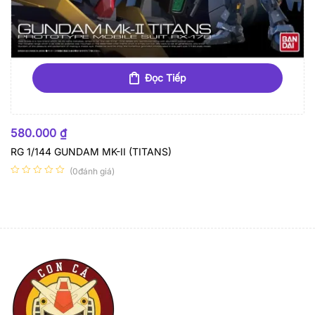
Đọc Tiếp
HẾT HÀNG
580.000
₫
RG 1/144 GUNDAM MK-II (TITANS)
(0đánh giá)