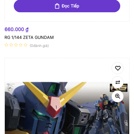
Đọc Tiếp
HẾT HÀNG
660.000
₫
RG 1/144 ZETA GUNDAM
(0đánh giá)