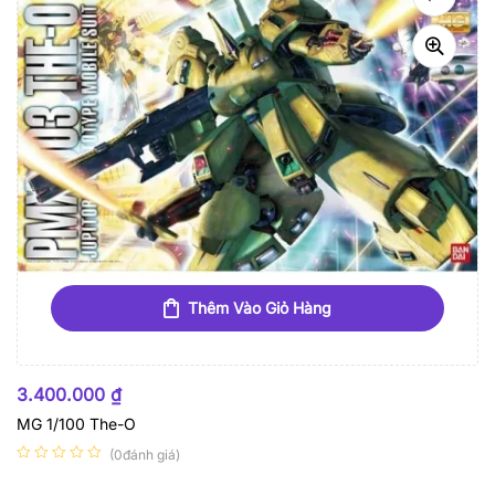
Thêm Vào Giỏ Hàng
3.400.000
₫
MG 1/100 The-O
(0đánh giá)