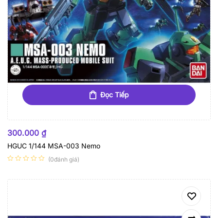
Đọc Tiếp
HẾT HÀNG
300.000
₫
HGUC 1/144 MSA-003 Nemo
(0đánh giá)