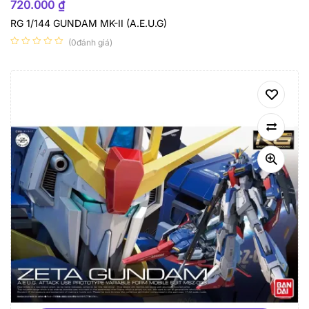
720.000
₫
RG 1/144 GUNDAM MK-II (A.E.U.G)
(0đánh giá)