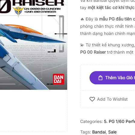
Và khi Bandai quyết định đ
tay
một kiệt tác cơ khí thực
🔥 Đây là
mẫu PG đầu tiên 
phỏng chân thực nhất hình
thành dạng hoàn chỉnh mạnh
💫 Từ thiết kế khung xương
PG 00 Raiser
trở thành một 
Thêm Vào Giỏ
Add To Wishlist
Categories:
5. PG 1/60 Perf
Tags:
Bandai
,
Sale