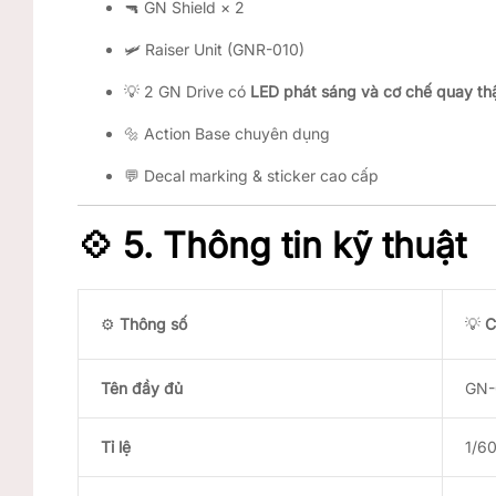
🔫 GN Shield × 2
🛩️ Raiser Unit (GNR-010)
💡 2 GN Drive có
LED phát sáng và cơ chế quay th
🔩 Action Base chuyên dụng
💬 Decal marking & sticker cao cấp
💠
5. Thông tin kỹ thuật
⚙️
Thông số
💡
C
Tên đầy đủ
GN-
Tỉ lệ
1/6