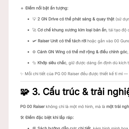
🔹
Điểm nổi bật ấn tượng:
💡
2 GN Drive có thể phát sáng & quay thật
(sử dụn
🚀
Cơ chế khung xương kim loại bán ẩn
, tái tạo độ
🛩️
Raiser Unit có thể tách rời
hoặc gắn vào 00 Gund
⚙️
Cánh GN Wing có thể mở rộng & điều chỉnh góc
🔩
Khớp siêu chắc
, giữ được dáng ổn định dù kích 
✨ Mỗi chi tiết của PG 00 Raiser đều được thiết kế tỉ mỉ —
🧩
3. Cấu trúc & trải ngh
PG 00 Raiser
không chỉ là một mô hình, mà là
một trải ng
🛠️
Điểm đặc biệt khi lắp ráp:
📘
Sách hướng dẫn cực chi tiết
, kèm hình minh họa