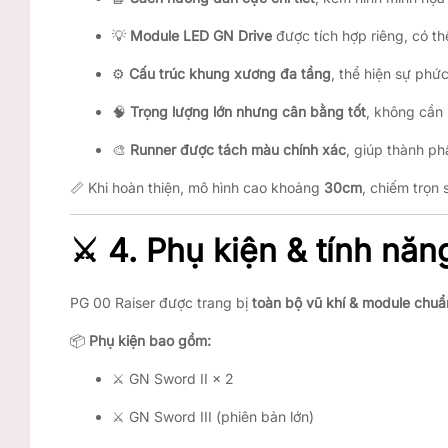
💡
Module LED GN Drive
được tích hợp riêng, có th
⚙️
Cấu trúc khung xương đa tầng
, thể hiện sự phứ
🧠
Trọng lượng lớn nhưng cân bằng tốt
, không cần 
🎨
Runner được tách màu chính xác
, giúp thành p
📏 Khi hoàn thiện, mô hình cao khoảng
30cm
, chiếm trọn 
⚔️
4. Phụ kiện & tính năn
PG 00 Raiser được trang bị
toàn bộ vũ khí & module chuẩ
📦
Phụ kiện bao gồm:
⚔️ GN Sword II × 2
⚔️ GN Sword III (phiên bản lớn)