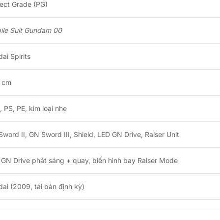
ect Grade (PG)
ile Suit Gundam 00
ai Spirits
 cm
 PS, PE, kim loại nhẹ
word II, GN Sword III, Shield, LED GN Drive, Raiser Unit
GN Drive phát sáng + quay, biến hình bay Raiser Mode
ai (2009, tái bản định kỳ)