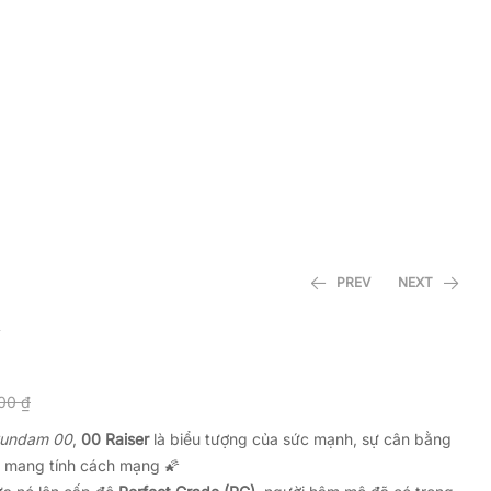
PREV
NEXT
650.000
430.000
₫
₫
000
₫
Gundam 00
,
00 Raiser
là biểu tượng của sức mạnh, sự cân bằng
 mang tính cách mạng 🌠