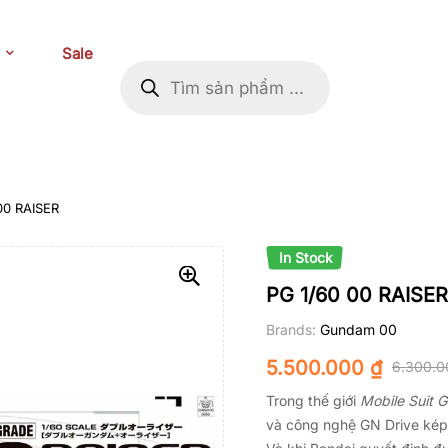
Sale
00 RAISER
In Stock
PG 1/60 00 RAISER
Brands:
Gundam 00
5.500.000
₫
6.300.
Trong thế giới
Mobile Suit 
và công nghệ GN Drive kép