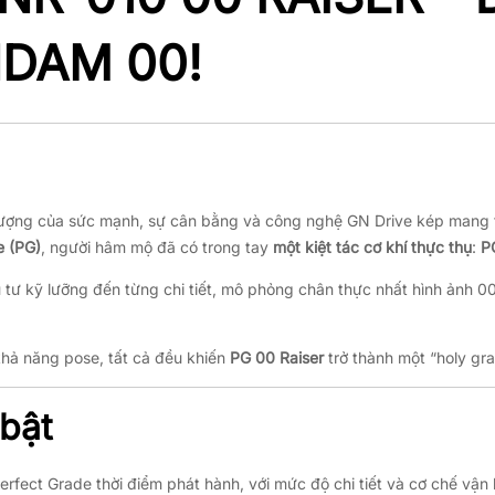
DAM 00!
tượng của sức mạnh, sự cân bằng và công nghệ GN Drive kép mang 
e (PG)
, người hâm mộ đã có trong tay
một kiệt tác cơ khí thực thụ
:
P
 tư kỹ lưỡng đến từng chi tiết, mô phỏng chân thực nhất hình ảnh
.
khả năng pose, tất cả đều khiến
PG 00 Raiser
trở thành một “holy gra
 bật
rfect Grade thời điểm phát hành, với mức độ chi tiết và cơ chế vận