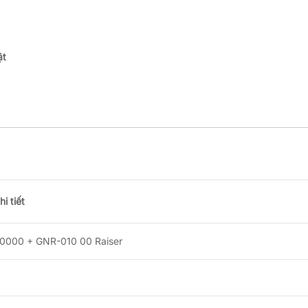
ật
hi tiết
0000 + GNR-010 00 Raiser
0