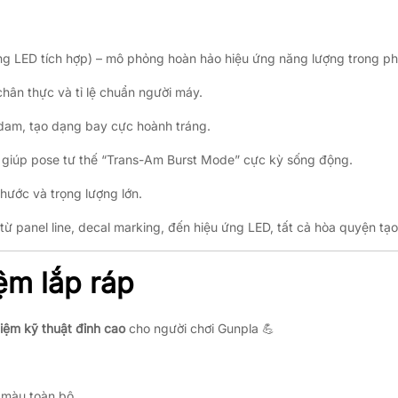
g LED tích hợp) – mô phỏng hoàn hảo hiệu ứng năng lượng trong ph
 chân thực và tỉ lệ chuẩn người máy.
am, tạo dạng bay cực hoành tráng.
, giúp pose tư thế “Trans-Am Burst Mode” cực kỳ sống động.
thước và trọng lượng lớn.
 từ panel line, decal marking, đến hiệu ứng LED, tất cả hòa quyện tạ
iệm lắp ráp
hiệm kỹ thuật đỉnh cao
cho người chơi Gunpla 💪
 màu toàn bộ.