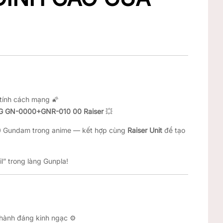
tính cách mạng 🌠
G GN-0000+GNR-010 00 Raiser
💥
 00 Gundam trong anime — kết hợp cùng
Raiser Unit
để tạo
il” trong làng Gunpla!
 hành đáng kinh ngạc ⚙️