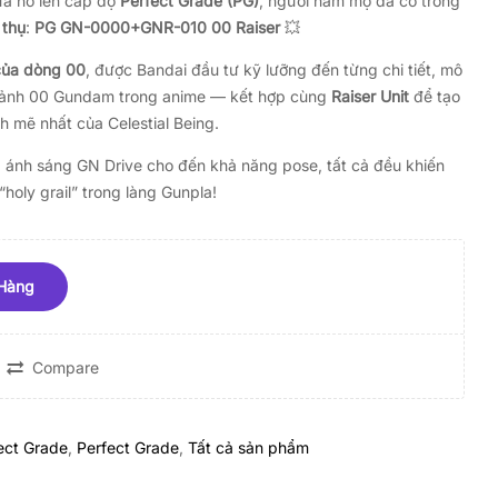
ưa nó lên cấp độ
Perfect Grade (PG)
, người hâm mộ đã có trong
 thụ
:
PG GN-0000+GNR-010 00 Raiser
💥
của dòng 00
, được Bandai đầu tư kỹ lưỡng đến từng chi tiết, mô
 ảnh 00 Gundam trong anime — kết hợp cùng
Raiser Unit
để tạo
 mẽ nhất của Celestial Being.
, ánh sáng GN Drive cho đến khả năng pose, tất cả đều khiến
“holy grail” trong làng Gunpla!
 Hàng
Compare
ect Grade
,
Perfect Grade
,
Tất cả sản phẩm