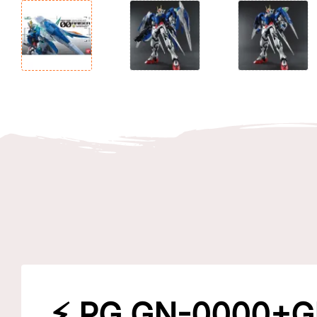
⚡
PG GN-0000+GN