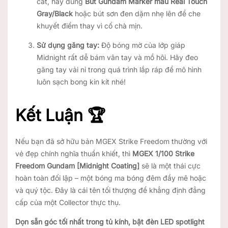
cắt, hãy dùng
Bút Gundam Marker màu Real Touch
Gray/Black
hoặc bút sơn đen dặm nhẹ lên để che
khuyết điểm thay vì cố chà mịn.
Sử dụng găng tay:
Độ bóng mờ của lớp giáp
Midnight rất dễ bám vân tay và mồ hôi. Hãy đeo
găng tay vải nỉ trong quá trình lắp ráp để mô hình
luôn sạch bong kin kít nhé!
Kết Luận 🏆
Nếu bạn đã sở hữu bản MGEX Strike Freedom thường với
vẻ đẹp chính nghĩa thuần khiết, thì
MGEX 1/100 Strike
Freedom Gundam [Midnight Coating]
sẽ là một thái cực
hoàn toàn đối lập – một bóng ma bóng đêm đầy mê hoặc
và quý tộc. Đây là cái tên tối thượng để khẳng định đẳng
cấp của một Collector thực thụ.
Dọn sẵn góc tối nhất trong tủ kính, bật đèn LED spotlight