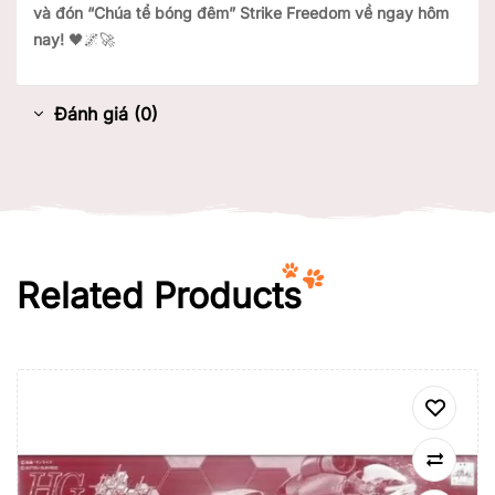
và đón “Chúa tể bóng đêm” Strike Freedom về ngay hôm
nay!
🖤🌌🚀
Đánh giá (0)
Related Products