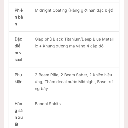
Phiê
Midnight Coating (Hàng giới hạn đặc biệt)
n bả
n
Đặc
Giáp phủ Black Titanium/Deep Blue Metall
điể
ic + Khung xương mạ vàng 4 cấp độ
m vi
sual
Phụ
2 Beam Rifle, 2 Beam Saber, 2 Khiên hiệu
kiện
ứng, Thảm decal nước Midnight, Base trư
ng bày
Hãn
Bandai Spirits
g sả
n xu
ất