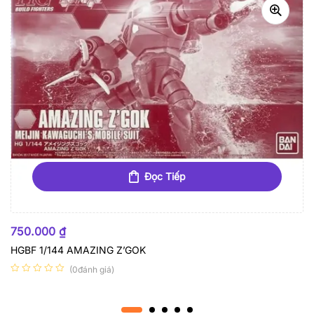
Đọc Tiếp
HẾT HÀNG
750.000
₫
HGBF 1/144 AMAZING Z’GOK
(0đánh giá)