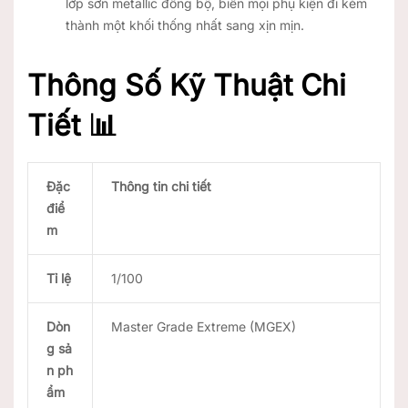
lớp sơn metallic đồng bộ, biến mọi phụ kiện đi kèm
thành một khối thống nhất sang xịn mịn.
Thông Số Kỹ Thuật Chi
Tiết 📊
Đặc
Thông tin chi tiết
điể
m
Tỉ lệ
1/100
Dòn
Master Grade Extreme (MGEX)
g sả
n ph
ẩm