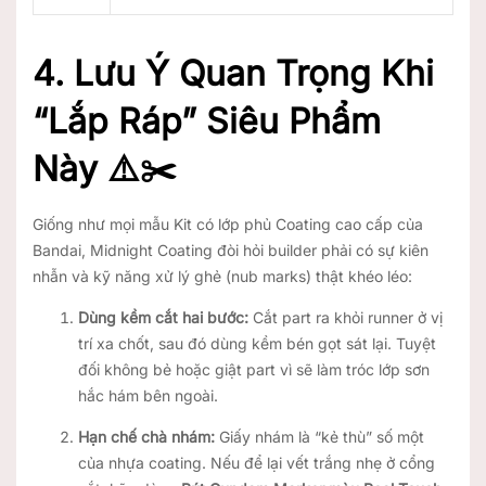
4. Lưu Ý Quan Trọng Khi
“Lắp Ráp” Siêu Phẩm
Này ⚠️✂️
Giống như mọi mẫu Kit có lớp phủ Coating cao cấp của
Bandai, Midnight Coating đòi hỏi builder phải có sự kiên
nhẫn và kỹ năng xử lý ghẻ (nub marks) thật khéo léo:
Dùng kềm cắt hai bước:
Cắt part ra khỏi runner ở vị
trí xa chốt, sau đó dùng kềm bén gọt sát lại. Tuyệt
đối không bẻ hoặc giật part vì sẽ làm tróc lớp sơn
hắc hám bên ngoài.
Hạn chế chà nhám:
Giấy nhám là “kẻ thù” số một
của nhựa coating. Nếu để lại vết trắng nhẹ ở cổng