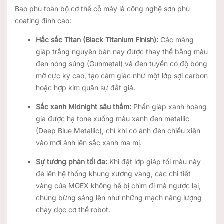
Bao phủ toàn bộ cơ thể cỗ máy là công nghệ sơn phủ
coating đỉnh cao:
Hắc sắc Titan (Black Titanium Finish):
Các mảng
giáp trắng nguyên bản nay được thay thế bằng màu
đen nòng súng (Gunmetal) và đen tuyền có độ bóng
mờ cực kỳ cao, tạo cảm giác như một lớp sợi carbon
hoặc hợp kim quân sự đắt giá.
Sắc xanh Midnight sâu thẳm:
Phần giáp xanh hoàng
gia được hạ tone xuống màu xanh đen metallic
(Deep Blue Metallic), chỉ khi có ánh đèn chiếu xiên
vào mới ánh lên sắc xanh ma mị.
Sự tương phản tối đa:
Khi đặt lớp giáp tối màu này
đè lên hệ thống khung xương vàng, các chi tiết
vàng của MGEX không hề bị chìm đi mà ngược lại,
chúng bừng sáng lên như những mạch năng lượng
chạy dọc cơ thể robot.