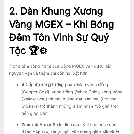
2. Dàn Khung Xương
Vàng MGEX – Khi Bóng
Đêm Tôn Vinh Sự Quý
Tộc 🏆⚙️
Trọng tâm công nghệ của dòng MGEX vẫn được giữ
nguyên vẹn và thậm chí còn nổi bật hơn:
4 Cấp độ vàng tương phản:
Màu vàng đồng
(Copper Gold), vàng trắng (White Gold), vàng bóng
(Yellow Gold) và các miếng dán kim loại (Etching
Stickers) trở thành những điểm nhấn “vô giá” trên
nền giáp đen.
Gimmick Armor Slide đỉnh cao:
Khi bạn pose các
dáng gập tay, khuỵu gối, các mảng giáp Midnight