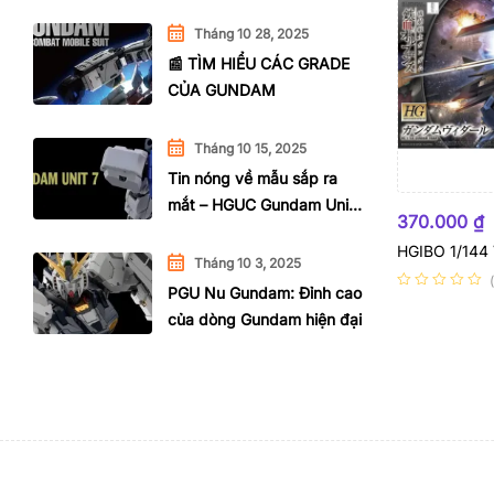
Tháng 10 28, 2025
📰 TÌM HIỂU CÁC GRADE
CỦA GUNDAM
Tháng 10 15, 2025
Tin nóng về mẫu sắp ra
mắt – HGUC Gundam Unit
HẾT HÀNG
370.000
₫
7 G07
HGIBO 1/144 
Tháng 10 3, 2025
PGU Nu Gundam: Đỉnh cao
của dòng Gundam hiện đại