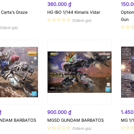
360.000
₫
150.
 Carta’s Graze
HG IBO 1/144 Kimaris Vidar
Option
Gun
(0đánh giá)
(0đánh giá)
HẾT HÀNG
HẾT
₫
900.000
₫
1.45
UNDAM BARBATOS
MGSD GUNDAM BARBATOS
MG 1/
(0đánh giá)