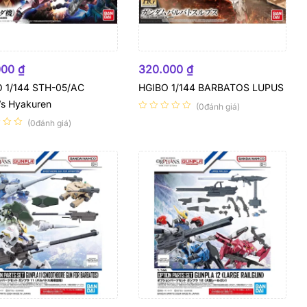
 HÀNG
HẾT HÀNG
000
₫
320.000
₫
O 1/144 STH-05/AC
HGIBO 1/144 BARBATOS LUPUS
’s Hyakuren
(0đánh giá)
(0đánh giá)