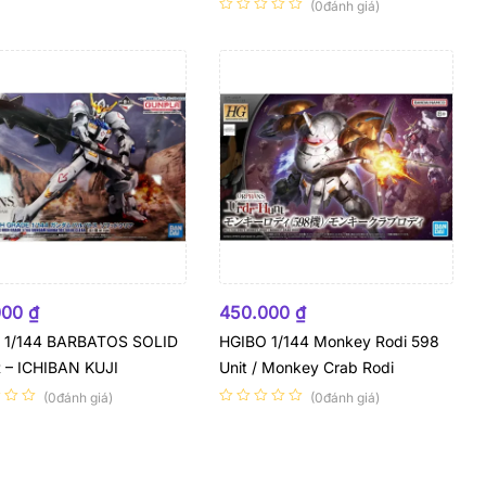
(0đánh giá)
 HÀNG
HẾT HÀNG
000
₫
450.000
₫
 1/144 BARBATOS SOLID
HGIBO 1/144 Monkey Rodi 598
 – ICHIBAN KUJI
Unit / Monkey Crab Rodi
(0đánh giá)
(0đánh giá)