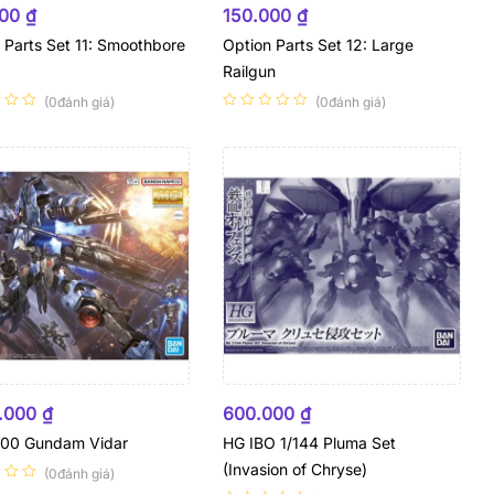
000
₫
150.000
₫
 Parts Set 11: Smoothbore
Option Parts Set 12: Large
Railgun
(0đánh giá)
(0đánh giá)
 HÀNG
0.000
₫
600.000
₫
100 Gundam Vidar
HG IBO 1/144 Pluma Set
(Invasion of Chryse)
(0đánh giá)