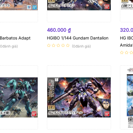
HẾT HÀNG
HẾT
460.000
₫
320.
 Barbatos Adapt
HGIBO 1/144 Gundam Dantalion
HG IB
Amida
(0đánh giá)
(0đánh giá)