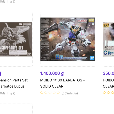
(0đánh giá)
HẾT
₫
1.400.000
₫
350.
ansion Parts Set
MGIBO 1/100 BARBATOS –
HGIBO
Barbatos Lupus
SOLID CLEAR
CLEAR
(0đánh giá)
(0đánh giá)