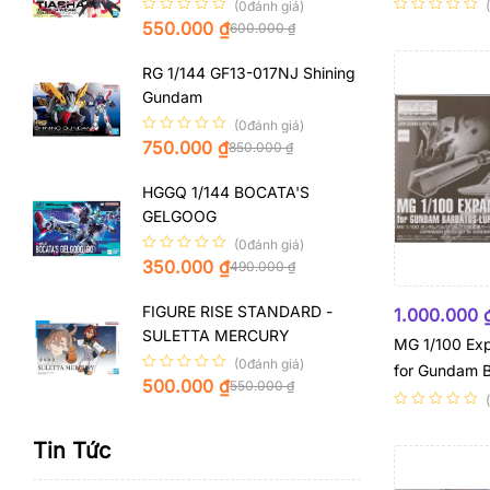
(0đánh giá)
550.000
₫
600.000
₫
RG 1/144 GF13-017NJ Shining
Gundam
(0đánh giá)
750.000
₫
850.000
₫
HGGQ 1/144 BOCATA'S
GELGOOG
(0đánh giá)
350.000
₫
490.000
₫
HẾT HÀNG
FIGURE RISE STANDARD -
1.000.000
SULETTA MERCURY
MG 1/100 Exp
(0đánh giá)
for Gundam 
500.000
₫
550.000
₫
Tin Tức