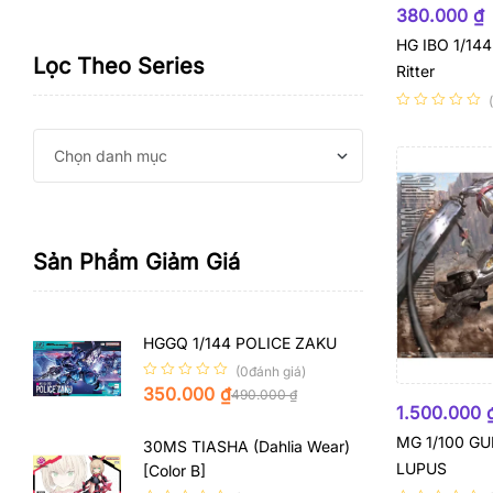
380.000
₫
HG IBO 1/144
Lọc Theo Series
Ritter
Sản Phẩm Giảm Giá
HGGQ 1/144 POLICE ZAKU
(0đánh giá)
350.000
₫
490.000
₫
HẾT HÀNG
1.500.000
MG 1/100 G
30MS TIASHA (Dahlia Wear)
LUPUS
[Color B]