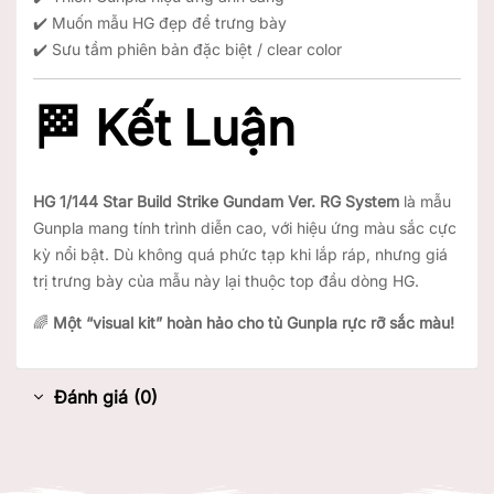
✔️ Muốn mẫu HG đẹp để trưng bày
✔️ Sưu tầm phiên bản đặc biệt / clear color
🏁 Kết Luận
HG 1/144 Star Build Strike Gundam Ver. RG System
là mẫu
Gunpla mang tính trình diễn cao, với hiệu ứng màu sắc cực
kỳ nổi bật. Dù không quá phức tạp khi lắp ráp, nhưng giá
trị trưng bày của mẫu này lại thuộc top đầu dòng HG.
🌈
Một “visual kit” hoàn hảo cho tủ Gunpla rực rỡ sắc màu!
Đánh giá (0)