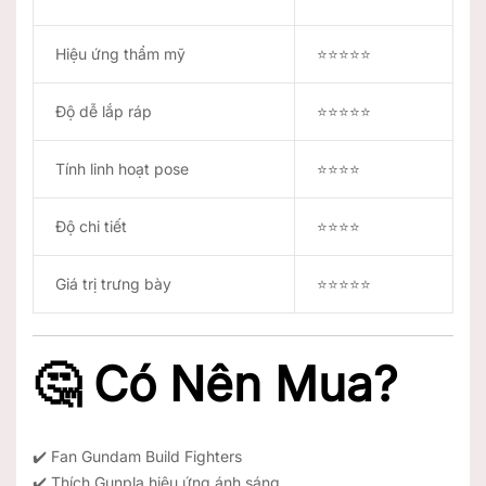
Hiệu ứng thẩm mỹ
⭐⭐⭐⭐⭐
Độ dễ lắp ráp
⭐⭐⭐⭐⭐
Tính linh hoạt pose
⭐⭐⭐⭐
Độ chi tiết
⭐⭐⭐⭐
Giá trị trưng bày
⭐⭐⭐⭐⭐
🤔 Có Nên Mua?
✔️ Fan Gundam Build Fighters
✔️ Thích Gunpla hiệu ứng ánh sáng