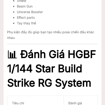
Shield
Beam Gun
Universe Booster
Effect parts
Tay thay thế
Phụ kiện đầy đủ giúp bạn tạo nhiều pose chiến đấu khác
nhau.
📊 Đánh Giá HGBF
1/144 Star Build
Strike RG System
Tiêu chí
Đánh giá