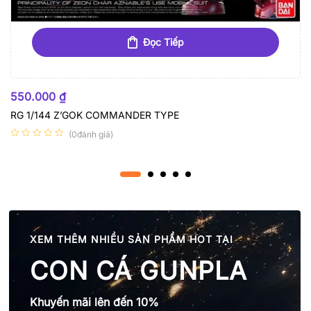
Đọc Tiếp
HẾT HÀNG
550.000
₫
RG 1/144 Z’GOK COMMANDER TYPE
(0đánh giá)
XEM THÊM NHIỀU SẢN PHẨM HOT TẠI
CON CÁ GUNPLA
Khuyến mãi lên đến 10%