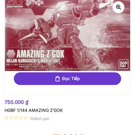
Đọc Tiếp
HẾT HÀNG
750.000
₫
HGBF 1/144 AMAZING Z’GOK
(0đánh giá)