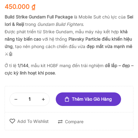
450.000
₫
Build Strike Gundam Full Package
là Mobile Suit chủ lực của
Sei
Iori & Reiji
trong
Gundam Build Fighters
.
Được phát triển từ Strike Gundam, mẫu máy này kết hợp
khả
năng tùy biến cao
với hệ thống
Plavsky Particle điều khiển hiệu
ứng
, tạo nên phong cách chiến đấu vừa
đẹp mắt vừa mạnh mẽ
⚔️🤖
Ở tỉ lệ
1/144
, mẫu kit HGBF mang đến trải nghiệm
dễ lắp – đẹp –
cực kỳ linh hoạt khi pose
.
Thêm Vào Giỏ Hàng
Add To Wishlist
Compare