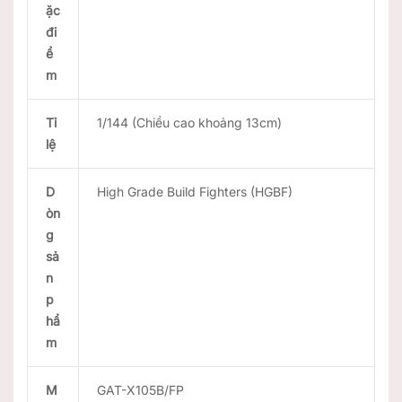
ặc
đi
ể
m
Tỉ
1/144 (Chiều cao khoảng 13cm)
lệ
D
High Grade Build Fighters (HGBF)
òn
g
sả
n
p
hẩ
m
M
GAT-X105B/FP