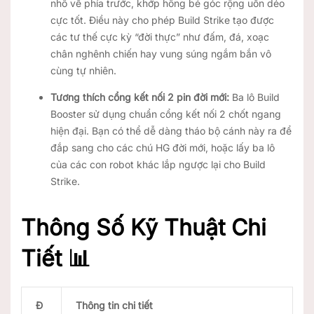
nhô về phía trước, khớp hông bẻ góc rộng uốn dẻo
cực tốt. Điều này cho phép Build Strike tạo được
các tư thế cực kỳ “đời thực” như đấm, đá, xoạc
chân nghênh chiến hay vung súng ngắm bắn vô
cùng tự nhiên.
Tương thích cổng kết nối 2 pin đời mới:
Ba lô Build
Booster sử dụng chuẩn cổng kết nối 2 chốt ngang
hiện đại. Bạn có thể dễ dàng tháo bộ cánh này ra để
đắp sang cho các chú HG đời mới, hoặc lấy ba lô
của các con robot khác lắp ngược lại cho Build
Strike.
Thông Số Kỹ Thuật Chi
Tiết 📊
Đ
Thông tin chi tiết