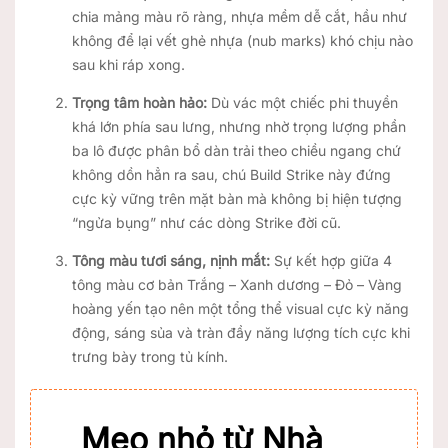
chia mảng màu rõ ràng, nhựa mềm dễ cắt, hầu như
không để lại vết ghẻ nhựa (nub marks) khó chịu nào
sau khi ráp xong.
Trọng tâm hoàn hảo:
Dù vác một chiếc phi thuyền
khá lớn phía sau lưng, nhưng nhờ trọng lượng phần
ba lô được phân bổ dàn trải theo chiều ngang chứ
không dồn hẳn ra sau, chú Build Strike này đứng
cực kỳ vững trên mặt bàn mà không bị hiện tượng
“ngửa bụng” như các dòng Strike đời cũ.
Tông màu tươi sáng, nịnh mắt:
Sự kết hợp giữa 4
tông màu cơ bản Trắng – Xanh dương – Đỏ – Vàng
hoàng yến tạo nên một tổng thể visual cực kỳ năng
động, sáng sủa và tràn đầy năng lượng tích cực khi
trưng bày trong tủ kính.
Mẹo nhỏ từ Nhà