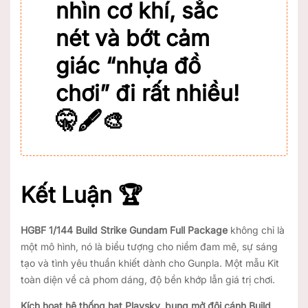
nhìn cơ khí, sắc
nét và bớt cảm
giác “nhựa đồ
chơi” đi rất nhiều!
🤫🖋️🎨
Kết Luận 🏆
HGBF 1/144 Build Strike Gundam Full Package
không chỉ là
một mô hình, nó là biểu tượng cho niềm đam mê, sự sáng
tạo và tình yêu thuần khiết dành cho Gunpla. Một mẫu Kit
toàn diện về cả phom dáng, độ bền khớp lẫn giá trị chơi.
Kích hoạt hệ thống hạt Plavsky, bung mở đôi cánh Build