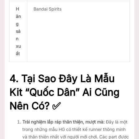
H
Bandai Spirits
ãn
g
sả
n
xu
ất
4. Tại Sao Đây Là Mẫu
Kit “Quốc Dân” Ai Cũng
Nên Có? ✅
Trải nghiệm lắp ráp thân thiện, mượt mà:
Đây là một
trong những mẫu HG có thiết kế runner thông minh
và thân thiện nhất với người mới chơi. Các part được