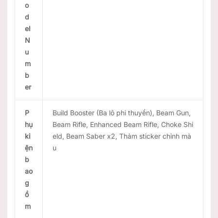
o
d
el
N
u
m
b
er
P
Build Booster (Ba lô phi thuyền), Beam Gun,
hụ
Beam Rifle, Enhanced Beam Rifle, Choke Shi
ki
eld, Beam Saber x2, Thảm sticker chỉnh mà
ện
u
b
ao
g
ồ
m