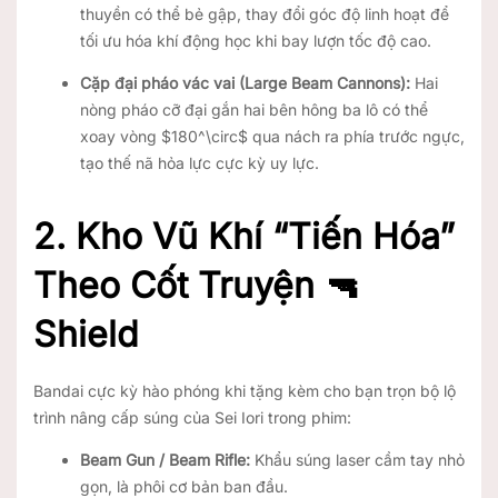
thuyền có thể bẻ gập, thay đổi góc độ linh hoạt để
tối ưu hóa khí động học khi bay lượn tốc độ cao.
Cặp đại pháo vác vai (Large Beam Cannons):
Hai
nòng pháo cỡ đại gắn hai bên hông ba lô có thể
xoay vòng
$180^\circ$
qua nách ra phía trước ngực,
tạo thế nã hỏa lực cực kỳ uy lực.
2. Kho Vũ Khí “Tiến Hóa”
Theo Cốt Truyện 🔫
Shield
Bandai cực kỳ hào phóng khi tặng kèm cho bạn trọn bộ lộ
trình nâng cấp súng của Sei Iori trong phim:
Beam Gun / Beam Rifle:
Khẩu súng laser cầm tay nhỏ
gọn, là phôi cơ bản ban đầu.