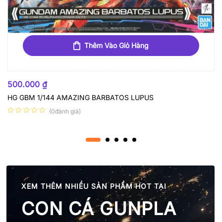
Thêm Vào Giỏ Hàng
500.000
₫
HG GBM 1/144 AMAZING BARBATOS LUPUS
(0đánh giá)
XEM THÊM NHIỀU SẢN PHẨM HOT TẠI
CON CÁ GUNPLA