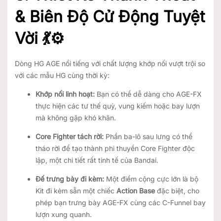
& Biên Độ Cử Động Tuyệt
Vời 💃⚙️
Dòng HG AGE nổi tiếng với chất lượng khớp nối vượt trội so
với các mẫu HG cùng thời kỳ:
Khớp nối linh hoạt:
Bạn có thể dễ dàng cho AGE-FX
thực hiện các tư thế quỳ, vung kiếm hoặc bay lượn
mà không gặp khó khăn.
Core Fighter tách rời:
Phần ba-lô sau lưng có thể
tháo rời để tạo thành phi thuyền Core Fighter độc
lập, một chi tiết rất tinh tế của Bandai.
Đế trưng bày đi kèm:
Một điểm cộng cực lớn là bộ
Kit đi kèm sẵn một chiếc
Action Base
đặc biệt, cho
phép bạn trưng bày AGE-FX cùng các C-Funnel bay
lượn xung quanh.