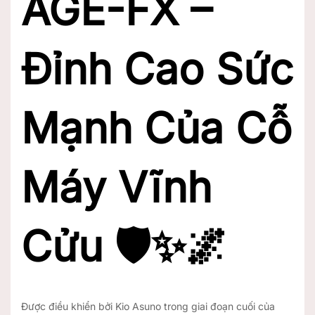
AGE-FX –
Đỉnh Cao Sức
Mạnh Của Cỗ
Máy Vĩnh
Cửu 🛡️✨🌌
Được điều khiển bởi Kio Asuno trong giai đoạn cuối của