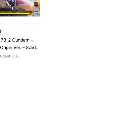
₫
-78-2 Gundam –
igin Ver. – Solid
 Kuji Prize A
(0đánh giá)