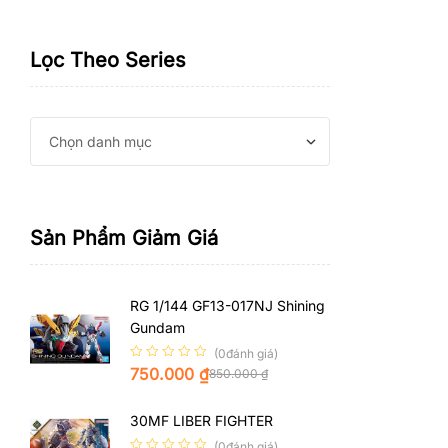
Lọc Theo Series
Sản Phẩm Giảm Giá
RG 1/144 GF13-017NJ Shining
Gundam
(0đánh giá)
750.000
₫
850.000
₫
30MF LIBER FIGHTER
(0đánh giá)