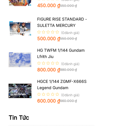
450.000
₫
550.000
₫
FIGURE RISE STANDARD -
SULETTA MERCURY
(0đánh giá)
500.000
₫
550.000
₫
HG TWFM 1/144 Gundam
Lfrith Jiu
(0đánh giá)
800.000
₫
880.000
₫
HGCE 1/144 ZGMF-X666S
Legend Gundam
(0đánh giá)
600.000
₫
660.000
₫
Tin Tức