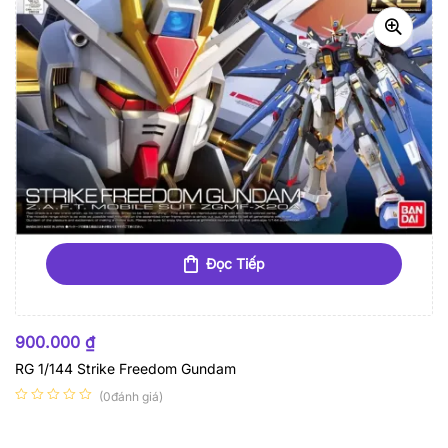
Đọc Tiếp
HẾT HÀNG
900.000
₫
RG 1/144 Strike Freedom Gundam
(0đánh giá)