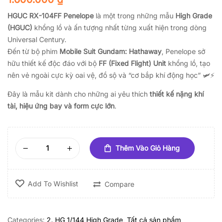
HGUC RX-104FF Penelope
là một trong những mẫu
High Grade
(HGUC)
khổng lồ và ấn tượng nhất từng xuất hiện trong dòng
Universal Century.
Đến từ bộ phim
Mobile Suit Gundam: Hathaway
, Penelope sở
hữu thiết kế độc đáo với bộ
FF (Fixed Flight) Unit
khổng lồ, tạo
nên vẻ ngoài cực kỳ oai vệ, đồ sộ và “cơ bắp khí động học” 🛩️⚡
Đây là mẫu kit dành cho những ai yêu thích
thiết kế nặng khí
tài, hiệu ứng bay và form cực lớn
.
Thêm Vào Giỏ Hàng
Add To Wishlist
Compare
Categories:
2. HG 1/144 High Grade
,
Tất cả sản phẩm