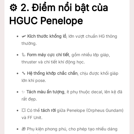
⚙️
2. Điểm nổi bật của
HGUC Penelope
🛩️
Kích thước khổng lồ
, lớn vượt chuẩn HG thông
thường.
🦾
Form máy cực chi tiết
, gồm nhiều lớp giáp,
thruster và chi tiết khí động học.
🔧
Hệ thống khớp chắc chắn
, chịu được khối giáp
lớn khi pose.
✨
Tách màu ấn tượng
, ít phụ thuộc decal, lên kệ đã
rất đẹp.
💥 Có thể
tách rời
giữa Penelope (Orpheus Gundam)
và FF Unit.
🎁 Phụ kiện phong phú, cho phép tạo nhiều dáng