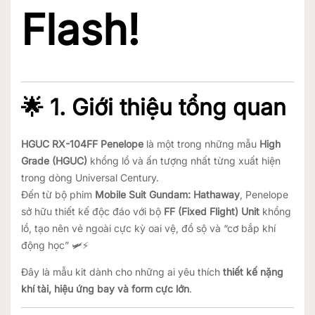
Flash!
🌟
1. Giới thiệu tổng quan
HGUC RX-104FF Penelope
là một trong những mẫu
High
Grade (HGUC)
khổng lồ và ấn tượng nhất từng xuất hiện
trong dòng Universal Century.
Đến từ bộ phim
Mobile Suit Gundam: Hathaway
, Penelope
sở hữu thiết kế độc đáo với bộ
FF (Fixed Flight) Unit
khổng
lồ, tạo nên vẻ ngoài cực kỳ oai vệ, đồ sộ và “cơ bắp khí
động học” 🛩️⚡
Đây là mẫu kit dành cho những ai yêu thích
thiết kế nặng
khí tài, hiệu ứng bay và form cực lớn
.