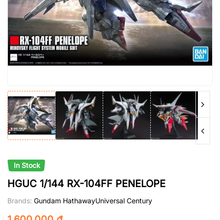
In Stock
HGUC 1/144 RX-104FF PENELOPE
Brands:
Gundam Hathaway
Universal Century
1.600.000
₫