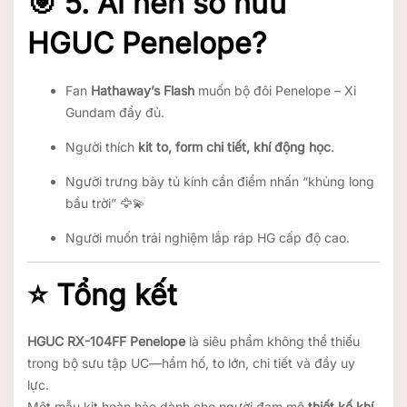
🎯
5. Ai nên sở hữu
HGUC Penelope?
Fan
Hathaway’s Flash
muốn bộ đôi Penelope – Xi
Gundam đầy đủ.
Người thích
kit to, form chi tiết, khí động học
.
Người trưng bày tủ kính cần điểm nhấn “khủng long
bầu trời” 🦅💫
Người muốn trải nghiệm lắp ráp HG cấp độ cao.
⭐
Tổng kết
HGUC RX-104FF Penelope
là siêu phẩm không thể thiếu
trong bộ sưu tập UC—hầm hố, to lớn, chi tiết và đầy uy
lực.
Một mẫu kit hoàn hảo dành cho người đam mê
thiết kế khí