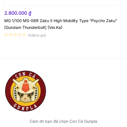
HẾT HÀNG
2.800.000
₫
MG 1/100 MS-06R Zaku II High Mobility Type “Psycho Zaku”
[Gundam Thunderbolt] (Ver.Ka)
(0đánh giá)
Cảm ơn bạn đã chọn Con Cá Gunpla