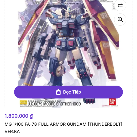
Đọc Tiếp
HẾT HÀNG
1.800.000
₫
MG 1/100 FA-78 FULL ARMOR GUNDAM [THUNDERBOLT]
VER.KA