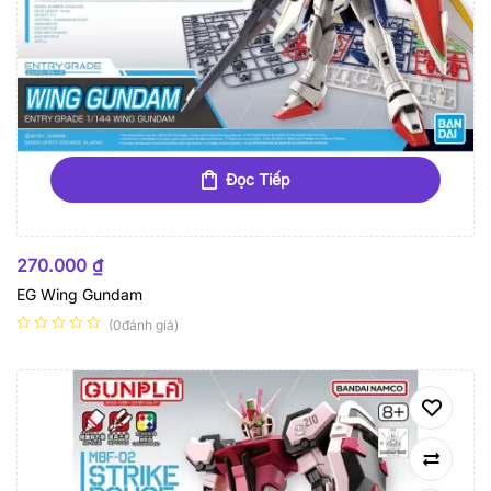
Đọc Tiếp
HẾT HÀNG
270.000
₫
EG Wing Gundam
(0đánh giá)