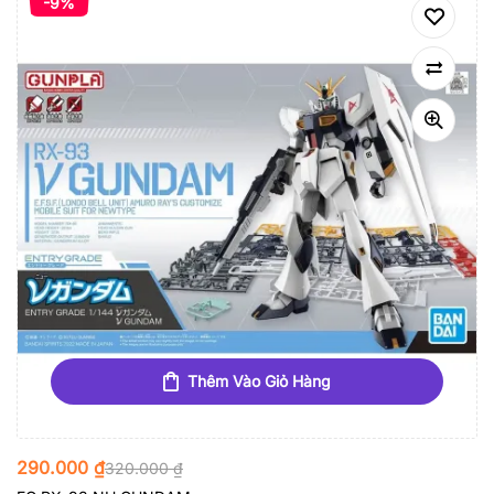
-9%
Thêm Vào Giỏ Hàng
290.000
₫
320.000
₫