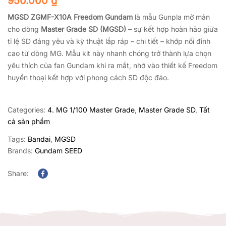
950.000
₫
MGSD ZGMF-X10A Freedom Gundam
là mẫu Gunpla mở màn
cho dòng
Master Grade SD (MGSD)
– sự kết hợp hoàn hảo giữa
tỉ lệ SD đáng yêu và kỹ thuật lắp ráp – chi tiết – khớp nối đỉnh
cao từ dòng MG. Mẫu kit này nhanh chóng trở thành lựa chọn
yêu thích của fan Gundam khi ra mắt, nhờ vào thiết kế Freedom
huyền thoại kết hợp với phong cách SD độc đáo.
Categories:
4. MG 1/100 Master Grade
,
Master Grade SD
,
Tất
cả sản phẩm
Tags:
Bandai
,
MGSD
Brands:
Gundam SEED
Share:
Facebook