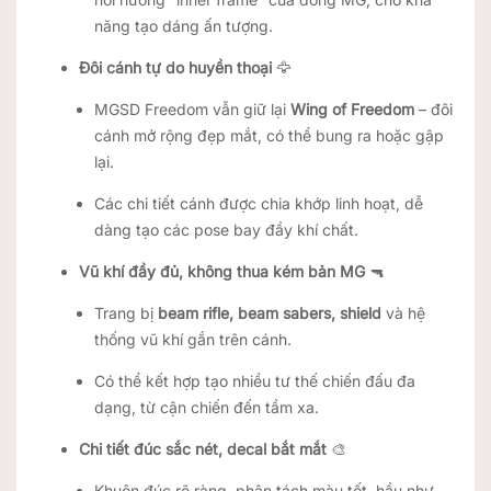
năng tạo dáng ấn tượng.
Đôi cánh tự do huyền thoại
🦅
MGSD Freedom vẫn giữ lại
Wing of Freedom
– đôi
cánh mở rộng đẹp mắt, có thể bung ra hoặc gập
lại.
Các chi tiết cánh được chia khớp linh hoạt, dễ
dàng tạo các pose bay đầy khí chất.
Vũ khí đầy đủ, không thua kém bản MG
🔫
Trang bị
beam rifle, beam sabers, shield
và hệ
thống vũ khí gắn trên cánh.
Có thể kết hợp tạo nhiều tư thế chiến đấu đa
dạng, từ cận chiến đến tầm xa.
Chi tiết đúc sắc nét, decal bắt mắt
🎨
Khuôn đúc rõ ràng, phân tách màu tốt, hầu như