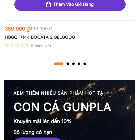
Thêm Vào Giỏ Hàng
350.000
₫
490.000
₫
HGGQ 1/144 BOCATA’S GELGOOG
(0đánh giá)
XEM THÊM NHIỀU SẢN PHẨM HOT TẠI
CON CÁ GUNPLA
Khuyến mãi lên đến 10%
Số lượng có hạn