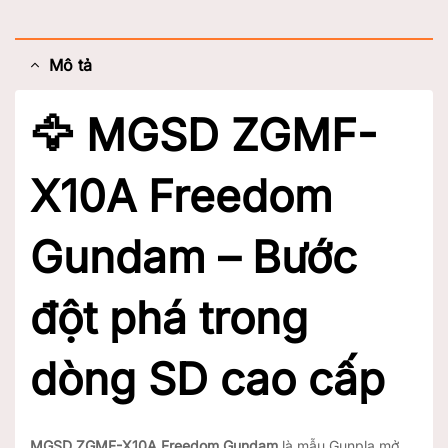
Mô tả
🦅 MGSD ZGMF-
X10A Freedom
Gundam – Bước
đột phá trong
dòng SD cao cấp
MGSD ZGMF-X10A Freedom Gundam
là mẫu Gunpla mở