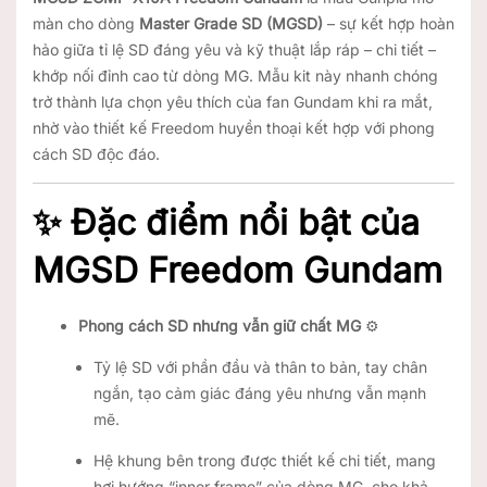
màn cho dòng
Master Grade SD (MGSD)
– sự kết hợp hoàn
hảo giữa tỉ lệ SD đáng yêu và kỹ thuật lắp ráp – chi tiết –
khớp nối đỉnh cao từ dòng MG. Mẫu kit này nhanh chóng
trở thành lựa chọn yêu thích của fan Gundam khi ra mắt,
nhờ vào thiết kế Freedom huyền thoại kết hợp với phong
cách SD độc đáo.
✨ Đặc điểm nổi bật của
MGSD Freedom Gundam
Phong cách SD nhưng vẫn giữ chất MG
⚙️
Tỷ lệ SD với phần đầu và thân to bản, tay chân
ngắn, tạo cảm giác đáng yêu nhưng vẫn mạnh
mẽ.
Hệ khung bên trong được thiết kế chi tiết, mang
hơi hướng “inner frame” của dòng MG, cho khả