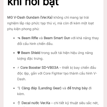
khí nổi bật
MG V-Dash Gundam (Ver.Ka)
không chỉ mang lại trải
nghiệm lắp ráp phức tạp thú vị, mà còn đi kèm một loạt
phụ kiện phong phú:
🔫
Beam Rifle
và
Beam Smart Gun
với khả năng thay
đổi cấu hình chiến đấu.
🛡️
Beam Shield
trong suốt tái hiện hiệu ứng năng
lượng đặc trưng.
⚡
Core Booster SD-VB03A
– thiết bị bay chiến đấu
độc lập, gắn với Core Fighter tạo thành cấu hình V-
Dash.
🦿
Càng đáp (Landing Gear)
và
đế trưng bày
đi
kèm.
🧷
Decal nước Ver.Ka
– chi tiết kỹ thuật siêu sắc nét,