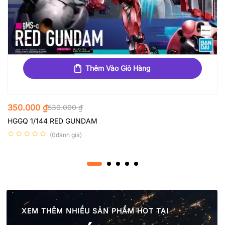
Thêm Vào Giỏ Hàng
350.000
₫
530.000
₫
HGGQ 1/144 RED GUNDAM
(0đánh giá)
XEM THÊM NHIỀU SẢN PHẨM HOT TẠI