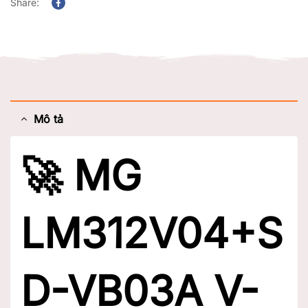
Share:
Facebook
Mô tả
🚀
MG
LM312V04+S
D-VB03A V-