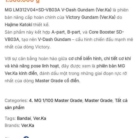
MG LM312V04+SD-VB03A V-Dash Gundam (Ver.Ka)
là phiên
bản nâng cấp hoàn chỉnh của
Victory Gundam (Ver.Ka)
do
Hajime Katoki
thiết kế.
Sản phẩm này kết hợp
A-part
,
B-part
, và
Core Booster SD-
VB03A
, tạo nên
V-Dash Gundam
– cấu hình chiến đấu mạnh mẽ
nhất của dòng Victory.
Với sự cân bằng hoàn hảo giữa
cơ chế biến hình, chi tiết cơ khí
và khả năng pose linh hoạt
, đây được xem là
phiên bản MG
Ver.Ka kinh điển
, đánh dấu một trong những giai đoạn rực rỡ
nhất của dòng
Master Grade cổ điển
.
Categories:
4. MG 1/100 Master Grade
,
Master Grade
,
Tất cả
sản phẩm
Tags:
Bandai
,
Ver.Ka
Brands:
Ver.Ka