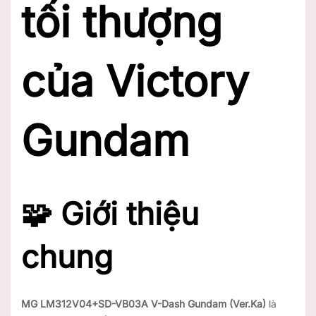
tối thượng
của Victory
Gundam
🧩
Giới thiệu
chung
MG LM312V04+SD-VB03A V-Dash Gundam (Ver.Ka)
là