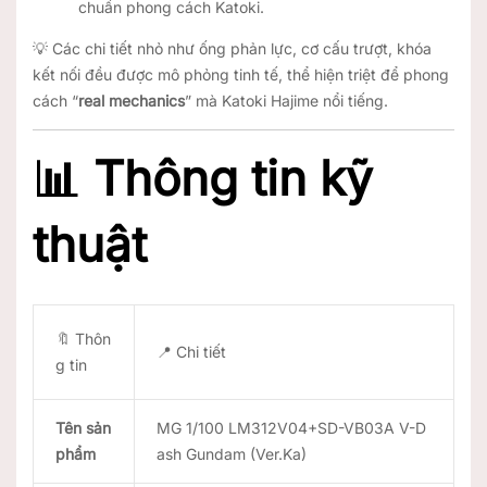
chuẩn phong cách Katoki.
💡 Các chi tiết nhỏ như ống phản lực, cơ cấu trượt, khóa
kết nối đều được mô phỏng tinh tế, thể hiện triệt để phong
cách “
real mechanics
” mà Katoki Hajime nổi tiếng.
📊
Thông tin kỹ
thuật
🔖 Thôn
📍 Chi tiết
g tin
Tên sản
MG 1/100 LM312V04+SD-VB03A V-D
phẩm
ash Gundam (Ver.Ka)