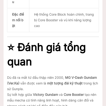
u
Đặc điể
Hệ thống Core Block hoàn chỉnh, trang
m nổi b
bị Core Booster và vũ khí năng lượng
ật
cao
⭐
Đánh giá tổng
quan
Dù đã ra mắt từ đầu thập niên 2000,
MG V-Dash Gundam
(Ver.Ka)
vẫn được xem là
một tượng đài kỹ thuật
trong lịch
sử Gunpla.
Sự kết hợp giữa
Victory Gundam
và
Core Booster
tạo nên
mẫu mecha có tính năng linh hoạt, hình dáng cân đối và
phong cách cơ khí cổ điển đầy sức hút.