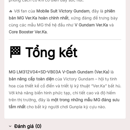
🔥 Với fan của
Mobile Suit Victory Gundam
, đây là
phiên
bản MG Ver.Ka hoàn chỉnh nhất
, xứng đáng để trưng bày
cùng các mẫu MG thế hệ đầu như
V Gundam Ver.Ka
và
Core Booster Ver.Ka
.
🏁
Tổng kết
MG LM312V04+SD-VB03A V-Dash Gundam (Ver.Ka)
là
bản nâng cấp toàn diện
của Victory Gundam – hội tụ tinh
hoa của thiết kế cổ điển và triết lý kỹ thuật “Ver.Ka” bất hủ.
Với khả năng biến hình phức tạp, chi tiết cao và độ hiếm
trên thị trường, đây là
một trong những mẫu MG đáng sưu
tầm nhất
cho bất kỳ người chơi Gunpla kỳ cựu nào.
Đánh giá (0)