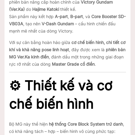
phiên bản nâng cấp hoàn chỉnh của
Victory Gundam
(Ver.Ka)
do
Hajime Katoki
thiết kế.
Sản phẩm này kết hợp
A-part
,
B-part
, và
Core Booster SD-
VB03A
, tạo nên
V-Dash Gundam
– cấu hình chiến đấu
mạnh mẽ nhất của dòng Victory.
Với sự cân bằng hoàn hảo giữa
cơ chế biến hình, chi tiết cơ
khí và khả năng pose linh hoạt
, đây được xem là
phiên bản
MG Ver.Ka kinh điển
, đánh dấu một trong những giai đoạn
rực rỡ nhất của dòng
Master Grade cổ điển
.
⚙️
Thiết kế và cơ
chế biến hình
Bộ MG này thể hiện
hệ thống Core Block System trứ danh
,
có khả năng tách – hợp – biến hình vô cùng phức tạp: