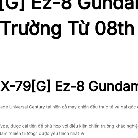
[G]
Ez-8 Gundam
 Trường Từ 08th
RX-79
[G]
Ez-8 Gunda
de Universal Century tái hiện cỗ máy chiến đấu thực tế và gai góc 
pe, được cải tiến để phù hợp với điều kiện chiến trường khắc nghiệt
dam “chiến trường” được yêu thích nhất 🔥