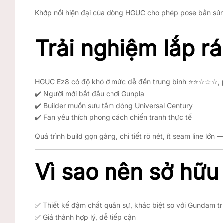
Khớp nối hiện đại của dòng HGUC cho phép pose bắn súng
Trải nghiệm lắp ráp
HGUC Ez8 có độ khó ở mức dễ đến trung bình ⭐⭐☆☆☆, 
✔️ Người mới bắt đầu chơi Gunpla
✔️ Builder muốn sưu tầm dòng Universal Century
✔️ Fan yêu thích phong cách chiến tranh thực tế
Quá trình build gọn gàng, chi tiết rõ nét, ít seam line lớ
Vì sao nên sở h
✅ Thiết kế đậm chất quân sự, khác biệt so với Gundam t
✅ Giá thành hợp lý, dễ tiếp cận