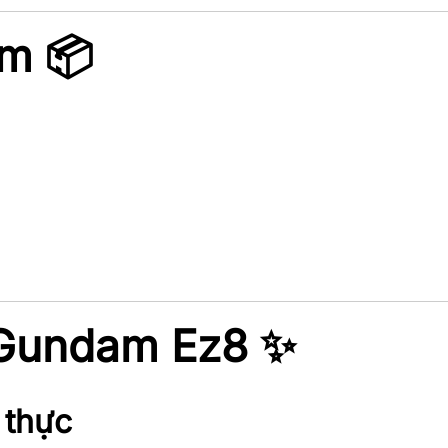
ẩm 📦
 Gundam Ez8 ✨
 thực