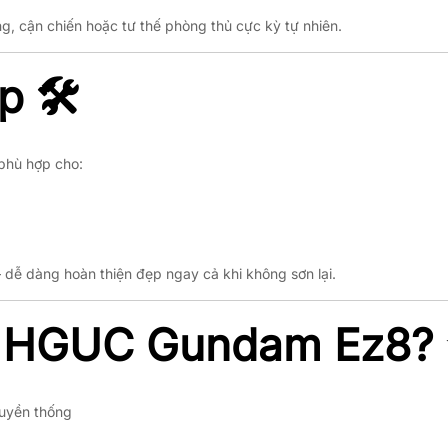
, cận chiến hoặc tư thế phòng thủ cực kỳ tự nhiên.
 🛠️
phù hợp cho:
n — dễ dàng hoàn thiện đẹp ngay cả khi không sơn lại.
ữu HGUC Gundam Ez8?
ruyền thống