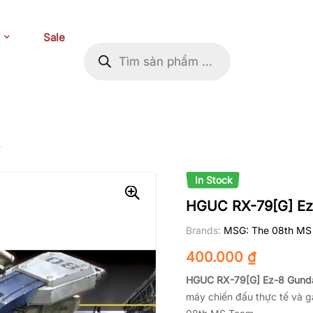
Sale
8
In Stock
HGUC RX-79[G] E
Brands:
MSG: The 08th MS
400.000
₫
HGUC RX-79
[G]
Ez-8 Gund
máy chiến đấu thực tế và g