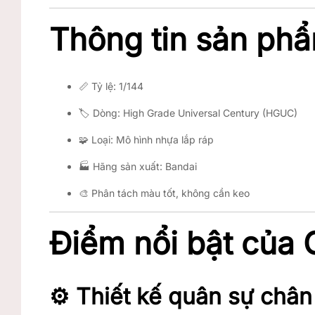
Thông tin sản ph
📏 Tỷ lệ: 1/144
🏷️ Dòng: High Grade Universal Century (HGUC)
🧩 Loại: Mô hình nhựa lắp ráp
🏭 Hãng sản xuất: Bandai
🎨 Phân tách màu tốt, không cần keo
Điểm nổi bật của
⚙️ Thiết kế quân sự chân