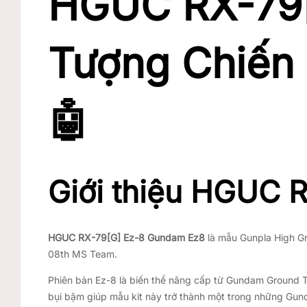
HGUC RX-79
Tượng Chiến
🤖
Giới thiệu HGUC 
HGUC RX-79
[G]
Ez-8 Gundam Ez8
là mẫu Gunpla High Gra
08th MS Team.
Phiên bản Ez-8 là biến thể nâng cấp từ Gundam Ground Ty
bụi bặm giúp mẫu kit này trở thành một trong những Gun