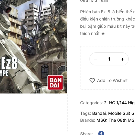
08th MS Team.
Phiên bản Ez-8 là biến thể
điều kiện chiến trường khắc
bụi bặm giúp mẫu kit này t
thích nhất 🔥
Add To Wishlist
Categories:
2. HG 1/144 Hi
Tags:
Bandai
,
Mobile Suit 
Brands:
MSG: The 08th MS
Share: