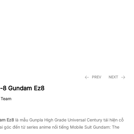
PREV
NEXT
z-8 Gundam Ez8
 Team
6.200.000
900.000
₫
₫
am Ez8
là mẫu Gunpla High Grade Universal Century tái hiện cỗ
ai góc đến từ series anime nổi tiếng Mobile Suit Gundam: The