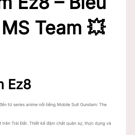
 Ez8 – Biểu
 MS Team 💥
m Ez8
đến từ series anime nổi tiếng Mobile Suit Gundam: The
 trên Trái Đất. Thiết kế đậm chất quân sự, thực dụng và