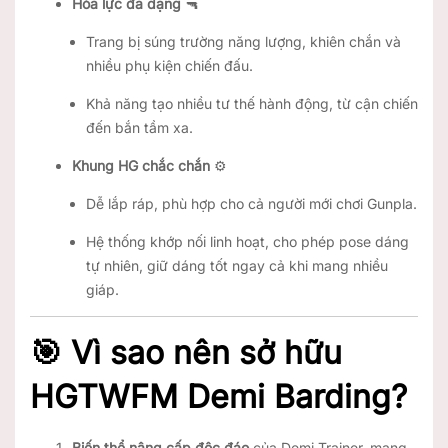
Hỏa lực đa dạng
🔫
Trang bị súng trường năng lượng, khiên chắn và
nhiều phụ kiện chiến đấu.
Khả năng tạo nhiều tư thế hành động, từ cận chiến
đến bắn tầm xa.
Khung HG chắc chắn
⚙️
Dễ lắp ráp, phù hợp cho cả người mới chơi Gunpla.
Hệ thống khớp nối linh hoạt, cho phép pose dáng
tự nhiên, giữ dáng tốt ngay cả khi mang nhiều
giáp.
🎯 Vì sao nên sở hữu
HGTWFM Demi Barding?
Biến thể nâng cấp độc đáo
của Demi Trainer, mang