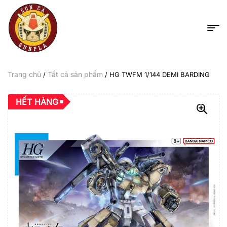
Trang chủ
Tất cả sản phẩm
/
/ HG TWFM 1/144 DEMI BARDING
HẾT HÀNG