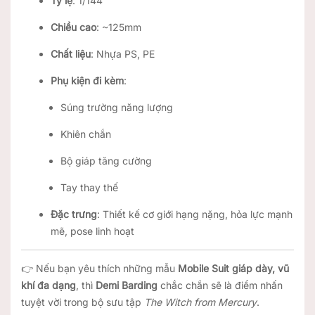
Tỷ lệ
: 1/144
Chiều cao
: ~125mm
Chất liệu
: Nhựa PS, PE
Phụ kiện đi kèm
:
Súng trường năng lượng
Khiên chắn
Bộ giáp tăng cường
Tay thay thế
Đặc trưng
: Thiết kế cơ giới hạng nặng, hỏa lực mạnh
mẽ, pose linh hoạt
👉 Nếu bạn yêu thích những mẫu
Mobile Suit giáp dày, vũ
khí đa dạng
, thì
Demi Barding
chắc chắn sẽ là điểm nhấn
tuyệt vời trong bộ sưu tập
The Witch from Mercury
.