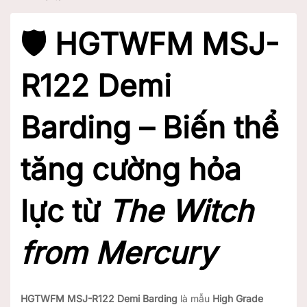
🛡️ HGTWFM MSJ-
R122 Demi
Barding – Biến thể
tăng cường hỏa
lực từ
The Witch
from Mercury
HGTWFM MSJ-R122 Demi Barding
là mẫu
High Grade