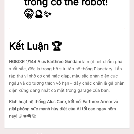
trong cơ thể robot!
🤫🔮✨
Kết Luận 🏆
HGBD:R 1/144 Alus Earthree Gundam
là một nét chấm phá
xuất sắc, độc lạ trong bộ sưu tập hệ thống Planetary. Lắp
ráp thú vị nhờ cơ chế mặc giáp, màu sắc phản diện cực
ngầu và độ tương thích vô hạn – đây chắc chắn là gã phản
diện xứng đáng nhất có mặt trong garage của bạn.
Kích hoạt hệ thống Alus Core, kết nối Earthree Armor và
giải phóng sức mạnh hủy diệt của AI tối cao ngay hôm
nay!
🌌👁️‍🗨️🚀