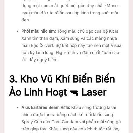
dụng một cụm mắt quét một góc duy nhất (Mono-
eye) màu đỏ rực rỡ ẩn sau lớp kính trong suốt màu
đen.
Phối màu hắc ám:
Tông màu chủ đạo của bộ Kit là
Xanh tím than đậm, Xám súng và các mảng nhựa
màu Bạc (Silver). Sự kết hợp này tạo nên một Visual
cực kỳ lạnh lùng, High-tech và đậm chất “bản sao
lỗi” đầy nguy hiểm.
3. Kho Vũ Khí Biến Biến
Ảo Linh Hoạt 🔫 Laser
Alus Earthree Beam Rifle:
Khẩu súng trường laser
chính được tạo ra bằng cách kết nối khẩu súng
Spray Gun của Core Gundam với phần mũi súng gá
trên giáp tay. Khẩu súng này có kích thước rất lớn,