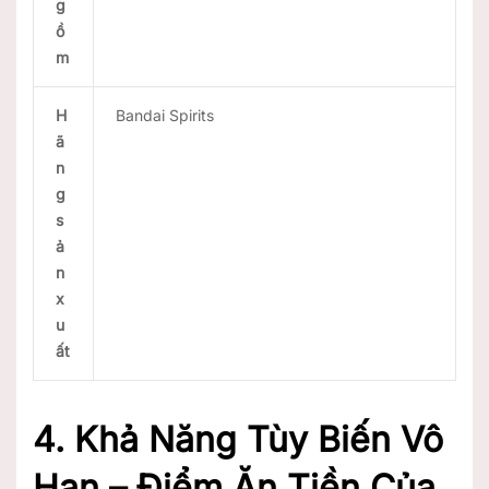
g
ồ
m
H
Bandai Spirits
ã
n
g
s
ả
n
x
u
ất
4. Khả Năng Tùy Biến Vô
Hạn – Điểm Ăn Tiền Của