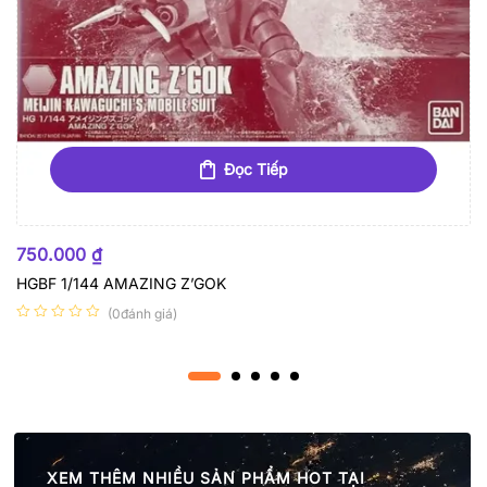
Đọc Tiếp
HẾT HÀNG
750.000
₫
HGBF 1/144 AMAZING Z’GOK
(0đánh giá)
XEM THÊM NHIỀU SẢN PHẨM HOT TẠI