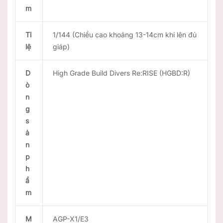
m
Tỉ
1/144 (Chiều cao khoảng 13-14cm khi lên đủ
lệ
giáp)
D
High Grade Build Divers Re:RISE (HGBD:R)
ò
n
g
s
ả
n
p
h
ẩ
m
M
AGP-X1/E3