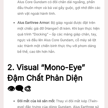
Alus Core Gundam có đôi chân dài ngoằng, phần
đầu thuôn nhọn và bả vai gầy guộc, gợi nhớ đến các
sinh vật ngoài hành tinh.
Alus Earthree Armor:
Bộ giáp ngoài được đặt trên
một chiếc giá đỡ (Hanger) đi kèm. Khi bạn thực hiện
quá trình “Docking” – ốp các mảng giáp chân, tay,
ngực và đầu lên Alus Core Gundam, cỗ máy sẽ lột
xác thành một chiến binh thực thụ với phom dáng
bề thế, cao lớn hơn hẳn.
2. Visual “Mono-Eye”
Đậm Chất Phản Diện
👁️‍🗨️🎨
Đôi mắt của kẻ săn mồi:
Thay vì đôi mắt kép (Twin-
eye) đặc trưng của dòng Gundam, Alus Earthree sử