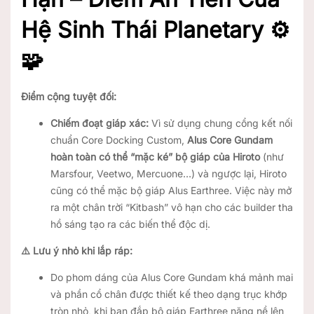
Hệ Sinh Thái Planetary ⚙️
🧩
Điểm cộng tuyệt đối:
Chiếm đoạt giáp xác:
Vì sử dụng chung cổng kết nối
chuẩn Core Docking Custom,
Alus Core Gundam
hoàn toàn có thể “mặc ké” bộ giáp của Hiroto
(như
Marsfour, Veetwo, Mercuone…) và ngược lại, Hiroto
cũng có thể mặc bộ giáp Alus Earthree. Việc này mở
ra một chân trời “Kitbash” vô hạn cho các builder tha
hồ sáng tạo ra các biến thể độc dị.
⚠️ Lưu ý nhỏ khi lắp ráp:
Do phom dáng của Alus Core Gundam khá mảnh mai
và phần cổ chân được thiết kế theo dạng trục khớp
tròn nhỏ, khi bạn đắp bộ giáp Earthree nặng nề lên