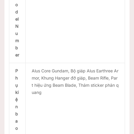
o
d
el
N
u
m
b
er
P
Alus Core Gundam, Bộ giáp Alus Earthree Ar
h
mor, Khung Hanger đỡ giáp, Beam Rifle, Par
ụ
t hiệu ứng Beam Blade, Thảm sticker phản q
ki
uang
ệ
n
b
a
o