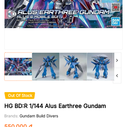
Out Of Stock
HG BD:R 1/144 Alus Earthree Gundam
Brands:
Gundam Build Divers
550.000
₫