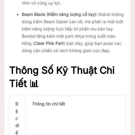
nhìn vô cùng uy lực.
Beam Blade (Kiếm năng lượng cổ tay):
Robot không
dùng kiếm Beam Saber cán rời, mà phát ra một lưỡi
kiếm năng lượng trực tiếp từ phần mu bàn tay.
Bandai tặng kèm một part nhựa trong suốt màu
hồng (
Clear Pink Part
) bản dày, giúp bạn pose các
dáng cận chiến xé rách không gian cực đẹp.
Thông Số Kỹ Thuật Chi
Tiết 📊
Đ
Thông tin chi tiết
ặ
c
đi
ể