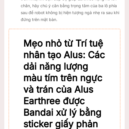
chân, hãy chú ý cân bằng trọng tâm của ba lô phía
sau để robot không bị hiện tượng ngả nhẹ ra sau khi
đứng trên mặt bàn.
Mẹo nhỏ từ Trí tuệ
nhân tạo Alus:
Các
dải năng lượng
màu tím trên ngực
và trán của Alus
Earthree được
Bandai xử lý bằng
sticker giấy phản