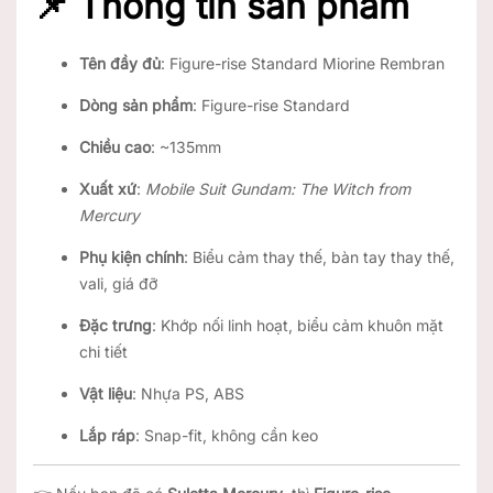
📌 Thông tin sản phẩm
Tên đầy đủ
: Figure-rise Standard Miorine Rembran
Dòng sản phẩm
: Figure-rise Standard
Chiều cao
: ~135mm
Xuất xứ
:
Mobile Suit Gundam: The Witch from
Mercury
Phụ kiện chính
: Biểu cảm thay thế, bàn tay thay thế,
vali, giá đỡ
Đặc trưng
: Khớp nối linh hoạt, biểu cảm khuôn mặt
chi tiết
Vật liệu
: Nhựa PS, ABS
Lắp ráp
: Snap-fit, không cần keo