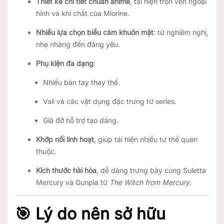
Thiết kế chi tiết chuẩn anime
, tái hiện trọn vẹn ngoại
hình và khí chất của Miorine.
Nhiều lựa chọn biểu cảm khuôn mặt
: từ nghiêm nghị,
nhẹ nhàng đến đáng yêu.
Phụ kiện đa dạng
:
Nhiều bàn tay thay thế.
Vali và các vật dụng đặc trưng từ series.
Giá đỡ hỗ trợ tạo dáng.
Khớp nối linh hoạt
, giúp tái hiện nhiều tư thế quen
thuộc.
Kích thước hài hòa
, dễ dàng trưng bày cùng Suletta
Mercury và Gunpla từ
The Witch from Mercury
.
🎯 Lý do nên sở hữu