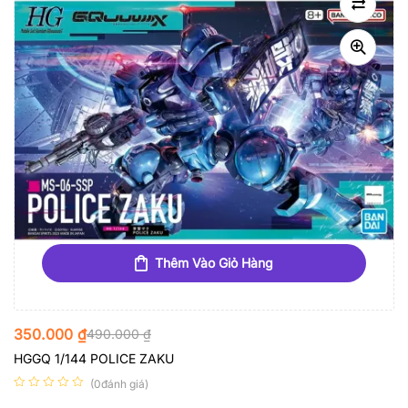
Thêm Vào Giỏ Hàng
350.000
₫
490.000
₫
HGGQ 1/144 POLICE ZAKU
(0đánh giá)